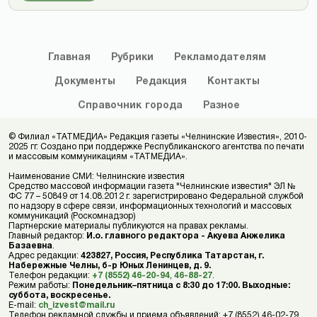
Главная
Рубрики
Рекламодателям
Документы
Редакция
Контакты
Справочник
города
Разное
© Филиал «ТАТМЕДИА» Редакция газеты «Челнинские Известия», 2010-
2025 гг. Создано при поддержке Республиканского агентства по печати
и массовым коммуникациям «ТАТМЕДИА».
Наименование СМИ: Челнинские известия
Средство массовой информации газета "Челнинские известия" ЭЛ №
ФС 77 – 50849 от 14.08.2012 г. зарегистрировано Федеральной службой
по надзору в сфере связи, информационных технологий и массовых
коммуникаций (Роскомнадзор)
Партнерские материалы публикуются на правах рекламы.
Главный редактор:
И.о. главного редактора - Акуева Анжелика
Базаевна
.
Адрес редакции:
423827, Россия, Республика Татарстан, г.
Набережные Челны, б-р Юных Ленинцев, д. 9.
Телефон редакции:
+7 (8552) 46-20-94
,
46-88-27
.
Режим работы:
Понедельник–пятница с 8:30 до 17:00. Выходные:
суббота, воскресенье.
E-mail:
ch_izvest@mail.ru
Телефон рекламной службы и приема объявлений: +7 (8552) 46-02-79,