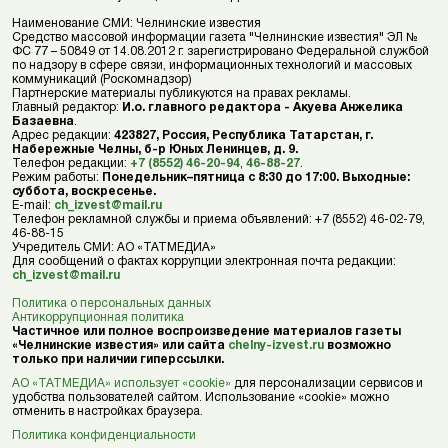
Наименование СМИ: Челнинские известия
Средство массовой информации газета "Челнинские известия" ЭЛ №
ФС 77 – 50849 от 14.08.2012 г. зарегистрировано Федеральной службой
по надзору в сфере связи, информационных технологий и массовых
коммуникаций (Роскомнадзор)
Партнерские материалы публикуются на правах рекламы.
Главный редактор:
И.о. главного редактора - Акуева Анжелика
Базаевна
.
Адрес редакции:
423827, Россия, Республика Татарстан, г.
Набережные Челны, б-р Юных Ленинцев, д. 9.
Телефон редакции:
+7 (8552) 46-20-94
,
46-88-27
.
Режим работы:
Понедельник–пятница с 8:30 до 17:00. Выходные:
суббота, воскресенье.
E-mail:
ch_izvest@mail.ru
Телефон рекламной службы и приема объявлений: +7 (8552) 46-02-79,
46-88-15
Учредитель СМИ: АО «ТАТМЕДИА»
Для сообщений о фактах коррупции электронная почта редакции:
ch_izvest@mail.ru
Политика о персональных данных
Антикоррупционная политика
Частичное или полное воспроизведение материалов газеты
«Челнинские известия» или сайта
chelny-izvest.ru
возможно
только при наличии гиперссылки.
АО «ТАТМЕДИА» использует «cookie»
для персонализации сервисов и
удобства пользователей сайтом. Использование «cookie» можно
отменить в настройках браузера.
Политика конфиденциальности