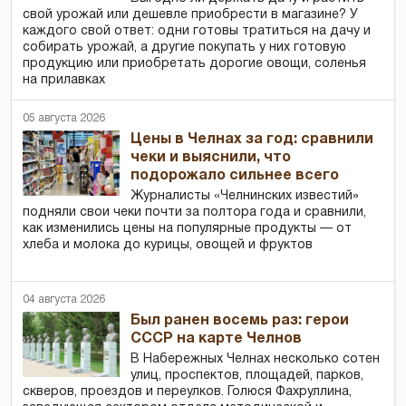
свой урожай или дешевле приобрести в магазине? У
каждого свой ответ: одни готовы тратиться на дачу и
собирать урожай, а другие покупать у них готовую
продукцию или приобретать дорогие овощи, соленья
на прилавках
05 августа 2026
Цены в Челнах за год: сравнили
чеки и выяснили, что
подорожало сильнее всего
Журналисты «Челнинских известий»
подняли свои чеки почти за полтора года и сравнили,
как изменились цены на популярные продукты — от
хлеба и молока до курицы, овощей и фруктов
04 августа 2026
Был ранен восемь раз: герои
СССР на карте Челнов
В Набережных Челнах несколько сотен
улиц, проспектов, площадей, парков,
скверов, проездов и переулков. Голюся Фахруллина,