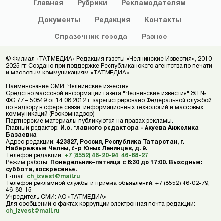
Главная
Рубрики
Рекламодателям
Документы
Редакция
Контакты
Справочник
города
Разное
© Филиал «ТАТМЕДИА» Редакция газеты «Челнинские Известия», 2010-
2025 гг. Создано при поддержке Республиканского агентства по печати
и массовым коммуникациям «ТАТМЕДИА».
Наименование СМИ: Челнинские известия
Средство массовой информации газета "Челнинские известия" ЭЛ №
ФС 77 – 50849 от 14.08.2012 г. зарегистрировано Федеральной службой
по надзору в сфере связи, информационных технологий и массовых
коммуникаций (Роскомнадзор)
Партнерские материалы публикуются на правах рекламы.
Главный редактор:
И.о. главного редактора - Акуева Анжелика
Базаевна
.
Адрес редакции:
423827, Россия, Республика Татарстан, г.
Набережные Челны, б-р Юных Ленинцев, д. 9.
Телефон редакции:
+7 (8552) 46-20-94
,
46-88-27
.
Режим работы:
Понедельник–пятница с 8:30 до 17:00. Выходные:
суббота, воскресенье.
E-mail:
ch_izvest@mail.ru
Телефон рекламной службы и приема объявлений: +7 (8552) 46-02-79,
46-88-15
Учредитель СМИ: АО «ТАТМЕДИА»
Для сообщений о фактах коррупции электронная почта редакции:
ch_izvest@mail.ru