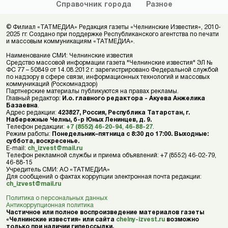
Справочник
города
Разное
© Филиал «ТАТМЕДИА» Редакция газеты «Челнинские Известия», 2010-
2025 гг. Создано при поддержке Республиканского агентства по печати
и массовым коммуникациям «ТАТМЕДИА».
Наименование СМИ: Челнинские известия
Средство массовой информации газета "Челнинские известия" ЭЛ №
ФС 77 – 50849 от 14.08.2012 г. зарегистрировано Федеральной службой
по надзору в сфере связи, информационных технологий и массовых
коммуникаций (Роскомнадзор)
Партнерские материалы публикуются на правах рекламы.
Главный редактор:
И.о. главного редактора - Акуева Анжелика
Базаевна
.
Адрес редакции:
423827, Россия, Республика Татарстан, г.
Набережные Челны, б-р Юных Ленинцев, д. 9.
Телефон редакции:
+7 (8552) 46-20-94
,
46-88-27
.
Режим работы:
Понедельник–пятница с 8:30 до 17:00. Выходные:
суббота, воскресенье.
E-mail:
ch_izvest@mail.ru
Телефон рекламной службы и приема объявлений: +7 (8552) 46-02-79,
46-88-15
Учредитель СМИ: АО «ТАТМЕДИА»
Для сообщений о фактах коррупции электронная почта редакции:
ch_izvest@mail.ru
Политика о персональных данных
Антикоррупционная политика
Частичное или полное воспроизведение материалов газеты
«Челнинские известия» или сайта
chelny-izvest.ru
возможно
только при наличии гиперссылки.