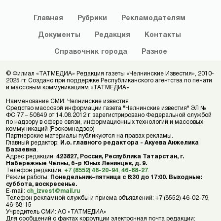
Главная
Рубрики
Рекламодателям
Документы
Редакция
Контакты
Справочник
города
Разное
© Филиал «ТАТМЕДИА» Редакция газеты «Челнинские Известия», 2010-
2025 гг. Создано при поддержке Республиканского агентства по печати
и массовым коммуникациям «ТАТМЕДИА».
Наименование СМИ: Челнинские известия
Средство массовой информации газета "Челнинские известия" ЭЛ №
ФС 77 – 50849 от 14.08.2012 г. зарегистрировано Федеральной службой
по надзору в сфере связи, информационных технологий и массовых
коммуникаций (Роскомнадзор)
Партнерские материалы публикуются на правах рекламы.
Главный редактор:
И.о. главного редактора - Акуева Анжелика
Базаевна
.
Адрес редакции:
423827, Россия, Республика Татарстан, г.
Набережные Челны, б-р Юных Ленинцев, д. 9.
Телефон редакции:
+7 (8552) 46-20-94
,
46-88-27
.
Режим работы:
Понедельник–пятница с 8:30 до 17:00. Выходные:
суббота, воскресенье.
E-mail:
ch_izvest@mail.ru
Телефон рекламной службы и приема объявлений: +7 (8552) 46-02-79,
46-88-15
Учредитель СМИ: АО «ТАТМЕДИА»
Для сообщений о фактах коррупции электронная почта редакции: