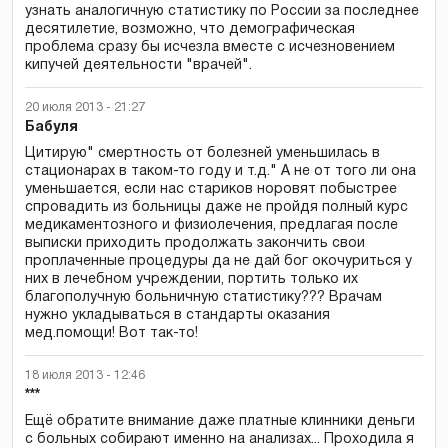
узнать аналогичную статистику по России за последнее
десятилетие, возможно, что демографическая
проблема сразу бы исчезла вместе с исчезновением
кипучей деятельности "врачей".
20 июля 2013 - 21:27
Бабуля
Цитирую" смертность от болезней уменьшилась в
стационарах в таком-то году и т.д." А не от того ли она
уменьшается, если нас стариков норовят побыстрее
спровадить из больницы даже не пройдя полный курс
медикаментозного и физиолечения, предлагая после
выписки приходить продолжать закончить свои
проплаченные процедуры да не дай бог окочуриться у
них в лечебном учреждении, портить только их
благополучную больничную статистику??? Врачам
нужно укладываться в стандарты оказания
мед.помощи! Вот так-то!
18 июля 2013 - 12:46
***
Ещё обратите внимание даже платные клинники деньги
с больных собирают именно на анализах... Проходила я