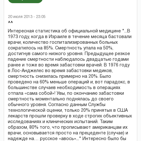
20 июля 2013 - 23:05
^^
Интересная статистика об официальной медицине "...В
1973 году, когда в Израиле в течение месяца бастовали
врачи, количество госпитализированных больных
сократилось на 85%. Смертность упала на 50%,
достигнув самого низкого уровня. Предыдущее резкое
падение смертности наблюдалось двадцатью годами
ранее и тоже во время забастовки врачей. В 1976 году
в Лос-Анджелес во время забастовки медиков,
смертность снизилась примерно на 20%. Было
проведено на 60% меньше операций и, вот парадокс, в
большинстве случаев необходимость в операциях
отпала «сама собой»! Увы, по окончанию забастовки
смертность моментально поднялась до своего
обычного уровня. Согласно данным Службы
технологической оценки, только 20% принятых в США
лекарств прошли проверку в ходе строгих объективных
исследованиях и клинических испытаний. Таким
образом, 80% того, что прописывают американцам их
врачи, основывается просто на прецеденте (случае) и
надежде на… русское «авось»..." Интересно было бы