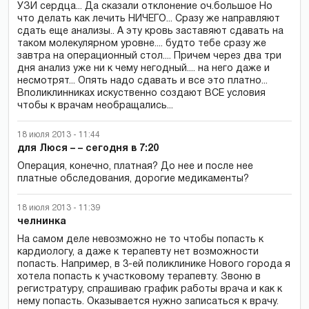
УЗИ сердца... Да сказали отклонение оч.большое Но
что делать как лечить НИЧЕГО... Сразу же направляют
сдать еще анализы.. А эту кровь заставяют сдавать на
таком молекулярном уровне.... будто тебе сразу же
завтра на операционный стол.... Причем через два три
дня анализ уже ни к чему негодный.... на него даже и
несмотрят... Опять надо сдавать и все это платно...
Вполиклинниках искуственно создают ВСЕ условия
чтобы к врачам необращались...
18 июля 2013 - 11:44
для Люся – – сегодня в 7:20
Операция, конечно, платная? До нее и после нее
платные обследования, дорогие медикаменты?
18 июля 2013 - 11:39
челнинка
На самом деле невозможно не то чтобы попасть к
кардиологу, а даже к терапевту нет возможности
попасть. Например, в 3-ей поликлинике Нового города я
хотела попасть к участковому терапевту. Звоню в
регистратуру, спрашиваю график работы врача и как к
нему попасть. Оказывается нужно записаться к врачу.