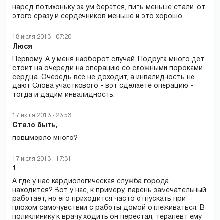
народ потихоньку за ум берется, пить меньше стали, от
этого сразу и сердечников меньше и это хорошо.
18 июля 2013 - 07:20
Люся
Первому. А у меня наоборот случай. Подруга много дет
стоит на очереди на операцию со сложными пороками
сердца. Очередь всё не доходит, а инвалидность не
дают Слова участкового - вот сделаете операцию -
тогда и дадим инвалидность.
17 июля 2013 - 23:53
Cтало быть,
повымерло много?
17 июля 2013 - 17:31
1
А где у нас кардиологическая служба города
находится? Вот у нас, к примеру, парень замечательный
работает, но его приходится часто отпускать при
плохом самочувствии с работы домой отлеживаться. В
поликлинику к врачу ходить он перестал, терапевт ему