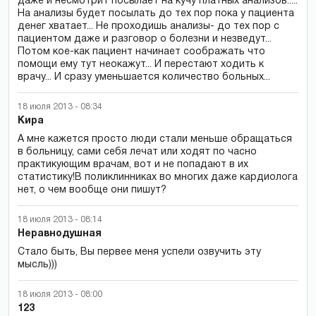
даже и несмотрит посылает на кучу платных анализов.....
На анализы будет посылать до тех пор пока у пациента
денег хватает... Не проходишь анализы- до тех пор с
пациентом даже и разговор о болезни и незведут...
Потом кое-как пациент начинает соображать что
помощи ему тут неокажут... И перестают ходить к
врачу... И сразу уменьшается количество больных...
18 июля 2013 - 08:34
Кира
А мне кажется просто люди стали меньше обращаться
в больницу, сами себя лечат или ходят по часно
практикующим врачам, вот и не попадают в их
статистику!В поликлинниках во многих даже кардиолога
нет, о чем вообще они пишут?
18 июля 2013 - 08:14
Неравнодушная
Стало быть, Вы первее меня успели озвучить эту
мысль)))
18 июля 2013 - 08:00
123