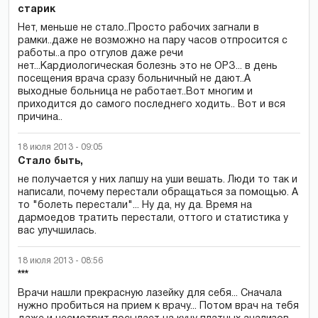
старик
Нет, меньше не стало..Просто рабочих загнали в
рамки..даже не возможно на пару часов отпросится с
работы..а про отгулов даже речи
нет...Кардиологическая болезнь это не ОРЗ... в день
посещения врача сразу больничный не дают..А
выходные больница не работает..Вот многим и
приходится до самого последнего ходить.. Вот и вся
причина..
18 июля 2013 - 09:05
Стало быть,
не получается у них лапшу на уши вешать. Люди то так и
написали, почему перестали обращаться за помощью. А
то "болеть перестали"... Ну да, ну да. Время на
дармоедов тратить перестали, оттого и статистика у
вас улучшилась.
18 июля 2013 - 08:56
***
Врачи нашли прекрасную лазейку для себя... Сначала
нужно пробиться на прием к врачу... Потом врач на тебя