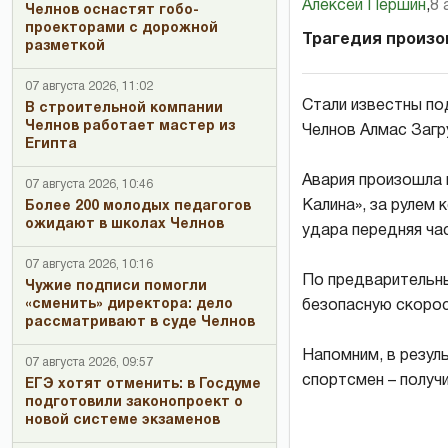
Алексей Першин
,
8 
Челнов оснастят гобо-
проекторами с дорожной
Трагедия произо
разметкой
07 августа 2026, 11:02
Стали известны по
В строительной компании
Челнов работает мастер из
Челнов Алмас Загр
Египта
Авария произошла н
07 августа 2026, 10:46
Калина», за рулем 
Более 200 молодых педагогов
ожидают в школах Челнов
удара передняя ча
07 августа 2026, 10:16
По предварительны
Чужие подписи помогли
«сменить» директора: дело
безопасную скорос
рассматривают в суде Челнов
Напомним, в резу
07 августа 2026, 09:57
спортсмен – получ
ЕГЭ хотят отменить: в Госдуме
подготовили законопроект о
новой системе экзаменов