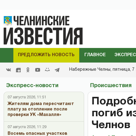
ПРЕДЛОЖИТЬ НОВОСТЬ
ГЛАВНОЕ
ЭКСПРЕС
Набережные Челны,
пятница, 7 
Экспресс-новости
Происшествия
07 августа 2026, 11:51
Подробн
Жителям дома пересчитают
плату за отопление после
погиб и
проверки УК «Махалля»
Челнов
07 августа 2026, 11:29
Восемь опасных участков