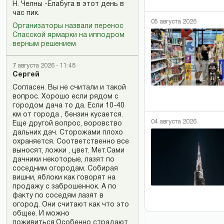
Н. Челны -Елабуга в этот день в
час пик.
05 августа 2026
Организаторы назвали перенос
Спасской ярмарки на ипподром
верным решением
7 августа 2026 - 11:48
Сергей
Согласен. Вы не считали и такой
вопрос. Хорошо если рядом с
городом дача то да. Если 10-40
км от города , бензин кусается.
04 августа 2026
Еще другой вопрос, воровство
дальних дач. Сторожами плохо
охраняется. Соответственно все
выносят, ложки , цвет. Мет.Сами
дачники некоторые, лазят по
соседним огородам. Собирая
вишни, яблоки как говорят на
продажу с заброшеннок. А по
факту по соседям лазят в
огород. Они считают как что это
общее. И можно
поживиться.Особенно страдают