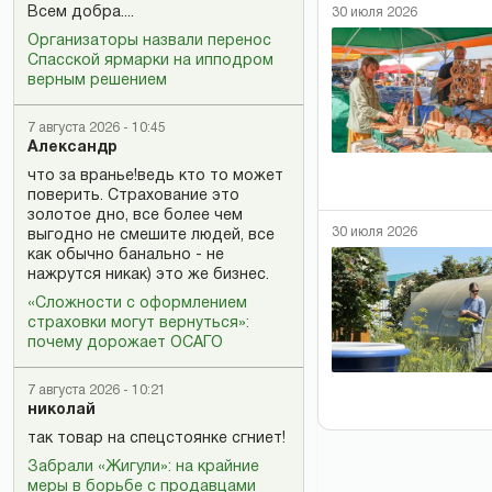
Всем добра....
30 июля 2026
Организаторы назвали перенос
Спасской ярмарки на ипподром
верным решением
7 августа 2026 - 10:45
Александр
что за вранье!ведь кто то может
поверить. Страхование это
золотое дно, все более чем
30 июля 2026
выгодно не смешите людей, все
как обычно банально - не
нажрутся никак) это же бизнес.
«Сложности с оформлением
страховки могут вернуться»:
почему дорожает ОСАГО
7 августа 2026 - 10:21
николай
так товар на спецстоянке сгниет!
Забрали «Жигули»: на крайние
меры в борьбе с продавцами