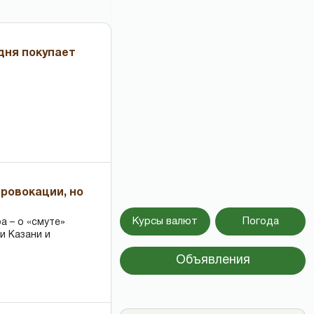
дня покупает
провокации, но
Курсы валют
Погода
 – о «смуте»
и Казани и
Объявления