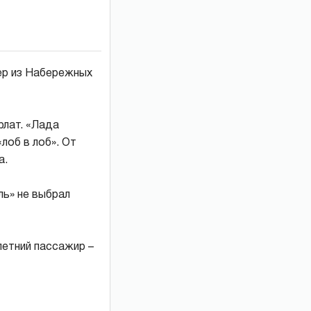
ер из Набережных
рлат. «Лада
лоб в лоб». От
а.
ь» не выбрал
-летний пассажир –