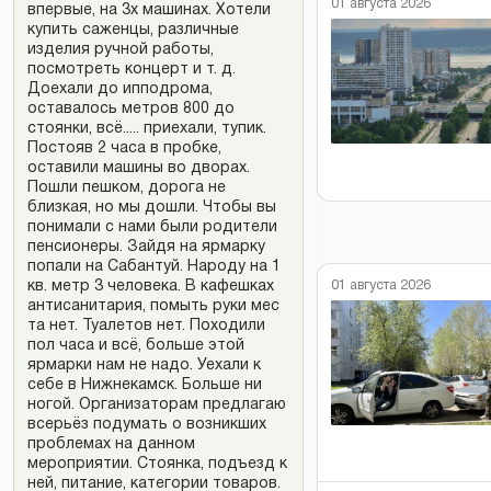
01 августа 2026
впервые, на 3х машинах. Хотели
купить саженцы, различные
изделия ручной работы,
посмотреть концерт и т. д.
Доехали до ипподрома,
оставалось метров 800 до
стоянки, всё..... приехали, тупик.
Постояв 2 часа в пробке,
оставили машины во дворах.
Пошли пешком, дорога не
близкая, но мы дошли. Чтобы вы
понимали с нами были родители
пенсионеры. Зайдя на ярмарку
попали на Сабантуй. Народу на 1
кв. метр 3 человека. В кафешках
01 августа 2026
антисанитария, помыть руки мес
та нет. Туалетов нет. Походили
пол часа и всё, больше этой
ярмарки нам не надо. Уехали к
себе в Нижнекамск. Больше ни
ногой. Организаторам предлагаю
всерьёз подумать о возникших
проблемах на данном
мероприятии. Стоянка, подъезд к
ней, питание, категории товаров.