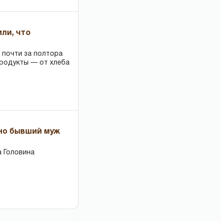
или, что
 почти за полтора
продукты — от хлеба
 но бывший муж
 Головина