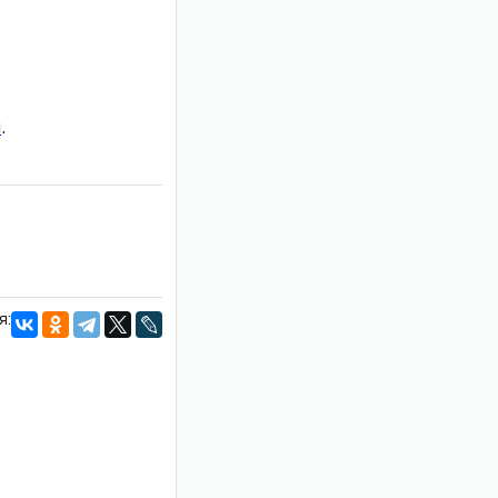
и
.
я: