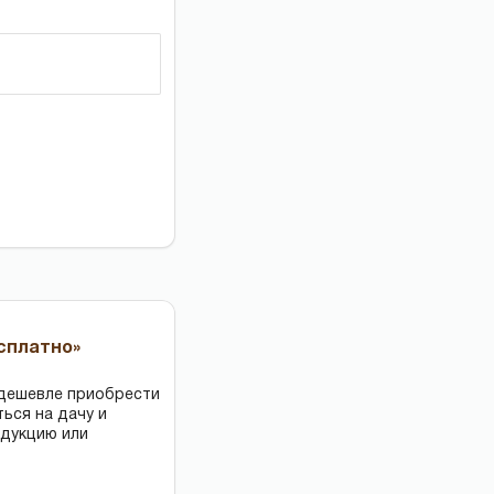
есплатно»
 дешевле приобрести
ться на дачу и
одукцию или