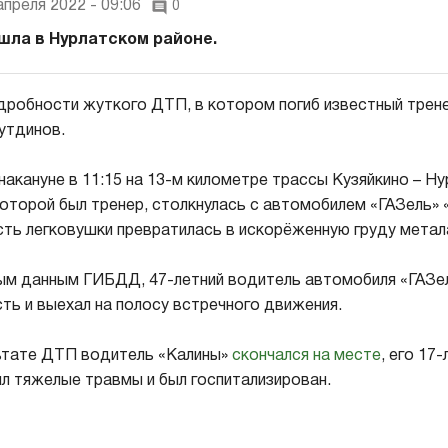
апреля 2022 - 09:06
0
шла в Нурлатском районе.
дробности жуткого ДТП, в котором погиб известный трен
утдинов.
акануне в 11:15 на 13-м километре трассы Кузяйкино – Ну
которой был тренер, столкнулась с автомобилем «ГАЗель» «
сть легковушки превратилась в искорёженную груду метал
м данным ГИБДД, 47-летний водитель автомобиля «ГАЗел
ть и выехал на полосу встречного движения.
льтате ДТП водитель «Калины»
скончался на месте
, его 17
ил тяжелые травмы и был госпитализирован.