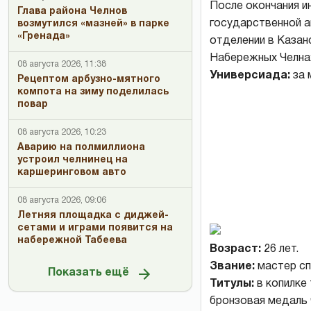
После окончания и
Глава района Челнов
государственной а
возмутился «мазней» в парке
«Гренада»
отделении в Казан
Набережных Челна
08 августа 2026, 11:38
Универсиада:
за 
Рецептом арбузно-мятного
компота на зиму поделилась
повар
08 августа 2026, 10:23
Аварию на полмиллиона
устроил челнинец на
каршеринговом авто
08 августа 2026, 09:06
Летняя площадка с диджей-
сетами и играми появится на
набережной Табеева
Возраст:
26 лет.
Звание:
мастер сп
Показать ещё
Титулы:
в копилке
бронзовая медаль 