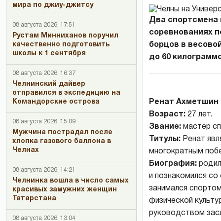
мира по джиу-джитсу
Два спортсмена 
08 августа 2026, 17:51
соревнованиях п
Рустам Минниханов поручил
качественно подготовить
борцов в весовой
школы к 1 сентября
до 60 килограммо
08 августа 2026, 16:37
Челнинский дайвер
отправился в экспедицию на
Командорские острова
Ренат Ахметшин
Возраст:
27 лет.
08 августа 2026, 15:09
Звание:
мастер сп
Мужчина пострадал после
Титулы:
Ренат явл
хлопка газового баллона в
Челнах
многократным побе
Биография:
родилс
08 августа 2026, 14:21
и познакомился со
Челнинка вошла в число самых
занимался спортом
красивых замужних женщин
Татарстана
физической культу
руководством засл
08 августа 2026, 13:04