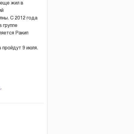
 еще жил в
ий
лны. С 2012 года
в группе
яется Ракип
 пройдут 9 июля.
и
.