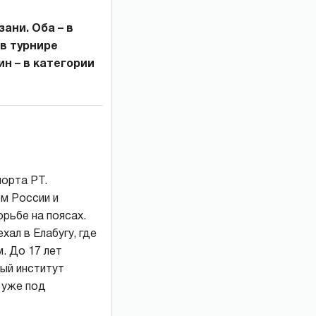
ани. Оба – в
в турнире
н – в категории
порта РТ.
м России и
рьбе на поясах.
ал в Елабугу, где
. До 17 лет
ный институт
 уже под