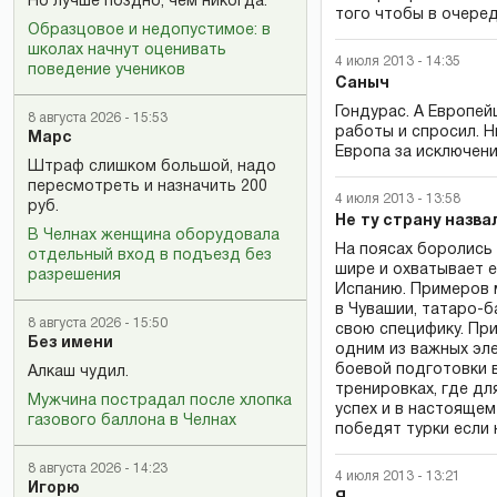
Но лучше поздно, чем никогда.
того чтобы в очеред
Образцовое и недопустимое: в
школах начнут оценивать
4 июля 2013 - 14:35
поведение учеников
Саныч
Гондурас. А Европей
8 августа 2026 - 15:53
работы и спросил. Ни
Марс
Европа за исключени
Штраф слишком большой, надо
пересмотреть и назначить 200
4 июля 2013 - 13:58
руб.
Не ту страну назв
В Челнах женщина оборудовала
На поясах боролись
отдельный вход в подъезд без
шире и охватывает 
разрешения
Испанию. Примеров м
в Чувашии, татаро-
8 августа 2026 - 15:50
свою специфику. Пр
Без имени
одним из важных эл
боевой подготовки в
Алкаш чудил.
тренировках, где дл
Мужчина пострадал после хлопка
успех и в настоящем
газового баллона в Челнах
победят турки если 
8 августа 2026 - 14:23
4 июля 2013 - 13:21
Игорю