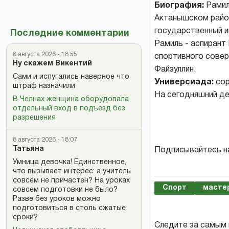
Биография:
Рамиль
Актанышском район
государственный и
Последние комментарии
Рамиль - аспирант
8 августа 2026 - 18:55
спортивного сове
Ну скажем Викентий
Файзуллин.
Сами и испугались наверное что
Универсиада:
сор
штраф назначили
На сегодняшний де
В Челнах женщина оборудовала
отдельный вход в подъезд без
разрешения
8 августа 2026 - 18:07
Татьяна
Подписывайтесь н
Умница девочка! Единственное,
что вызывает интерес: а учитель
совсем не причастен? На уроках
Спорт
масте
совсем подготовки не было?
Разве без уроков можно
подготовиться в столь сжатые
сроки?
Следите за самым