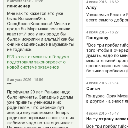
8 августа 2026 - 16:38
4 июля 2013 - 16:32
пенсионер
Алсу
Мне как то кажется это уже
Уважаемые Ренат и 
было.Вспомнил!Это
всего самого добро
Осел,Козел,Косолапый Мишка и
вроде бы Мартышка составили
4 июля 2013 - 16:27
квартет.И все у них вроде бы
Гандурасу
было,и искрипки и альты.И как бы
они не садились,все в музыканты
"Все три прибалтийс
не годились.
того чтобы в очередн
думать, надо по ме
ЕГЭ хотят отменить: в Госдуме
мыслительный процес
подготовили законопроект о
провокационным ком
новой системе экзаменов
большие проблемы (н
8 августа 2026 - 15:56
4 июля 2013 - 15:54
***
Саныч
Профукали 20 лет. Раньше надо
Гондурас. Эрик Муса
было начинать. Западные догмы
в другом - а знают 
уже привиты ученикам и их
родителям, что ребенок пуп
земли,и ему все можно. Теперь
4 июля 2013 - 15:47
родители первыми взвоют,что их
Не ту страну назв
любимое чадо не так оценивают.
Все три прибалтийск