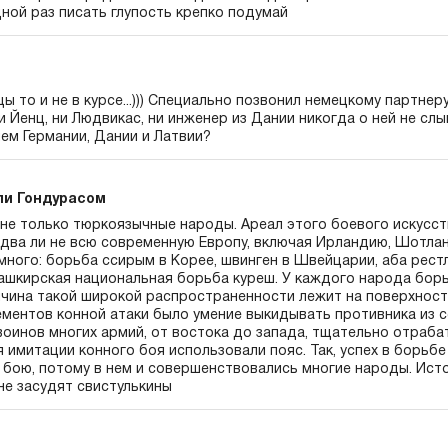
ной раз писать глупость крепко подумай
цы то и не в курсе...))) Специально позвонил немецкому партнер
 Йенц, ни Людвикас, ни инженер из Дании никогда о ней не слыша
ем Германии, Дании и Латвии?
али Гондурасом
 не только тюркоязычные народы. Ареал этого боевого искусст
едва ли не всю современную Европу, включая Ирландию, Шотлан
ного: борьба ссирым в Корее, швинген в Швейцарии, аба рестл
башкирская национальная борьба куреш. У каждого народа борь
ичина такой широкой распространенности лежит на поверхност
ементов конной атаки было умение выкидывать противника из с
оинов многих армий, от востока до запада, тщательно отраба
я имитации конного боя использовали пояс. Так, успех в борьбе
 бою, потому в нем и совершенствовались многие народы. Ист
не засудят свистулькины