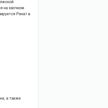
олжской
ся на заочном
нируется Ренат в
на, а также