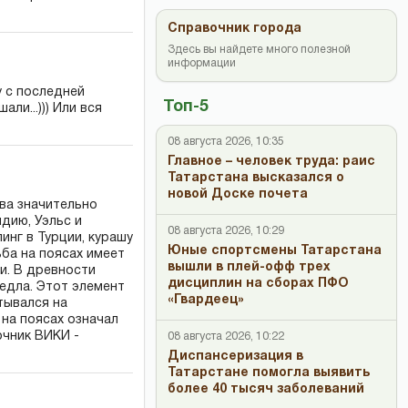
Справочник города
Здесь вы найдете много полезной
информации
у с последней
Топ-5
ли...))) Или вся
08 августа 2026, 10:35
Главное – человек труда: раис
Татарстана высказался о
новой Доске почета
ва значительно
дию, Уэльс и
08 августа 2026, 10:29
инг в Турции, курашу
Юные спортсмены Татарстана
ба на поясах имеет
вышли в плей-офф трех
и. В древности
дисциплин на сборах ПФО
едла. Этот элемент
«Гвардеец»
тывался на
 на поясах означал
очник ВИКИ -
08 августа 2026, 10:22
Диспансеризация в
Татарстане помогла выявить
более 40 тысяч заболеваний