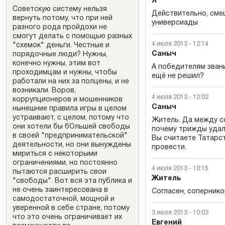
Я
Советскую систему нельзя
Действительно, сме
вернуть потому, что при ней
универсиады
разного рода пройдохи не
смогут делать с помощью разных
4 июля 2013 - 12:14
"схемок" деньги. Честные и
Саныч
порядочные люди? Нужны,
конечно нужны, этим вот
А победителям звани
проходимцам и нужны, чтобы
ещё не решил?
работали на них за полцены, и не
возникали. Воров,
4 июля 2013 - 12:02
коррупционеров и мошенников
Саныч
нынешние правила игры в целом
устраивают, с целом, потому что
Житель. Да между со
они хотели бы бОльшей свободы
почему трижды удал
в своей "предпринимательской"
Вы считаете Татарс
деятельности, но они вынуждены
провести.
мириться с некоторыми
ограничениями, но постоянно
4 июля 2013 - 10:15
пытаются расширить свои
Житель
"свободы". Вот вся эта публика и
не очень заинтересована в
Согласен, сопернико
самодостаточной, мощной и
уверенной в себе стране, потому
3 июля 2013 - 10:03
что это очень ограничивает их
Евгений