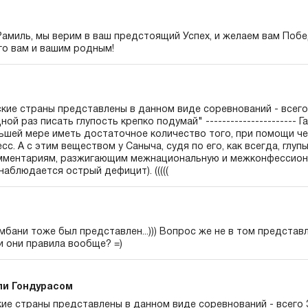
Рамиль, мы верим в ваш предстоящий Успех, и желаем вам Побе
го вам и вашим родным!
кие страны представлены в данном виде соревнований - всего
ой раз писать глупость крепко подумай" ---------------------- 
ньшей мере иметь достаточное количество того, при помощи ч
с. А с этим веществом у Саныча, судя по его, как всегда, глуп
ментариям, разжигающим межнациональную и межконфессионал
аблюдается острый дефицит). (((((
мбани тоже был представлен...))) Вопрос же не в том представ
ли они правила вообще? =)
али Гондурасом
ие страны представлены в данном виде соревнований - всего 