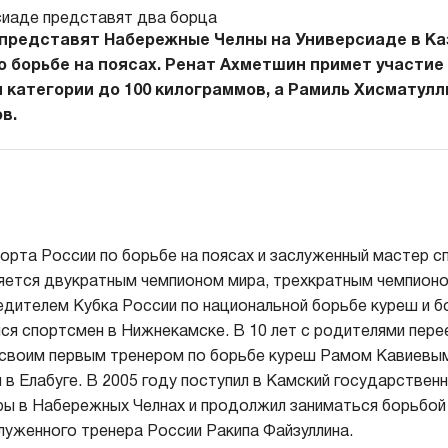
представят Набережные Челны на Универсиаде в Каз
о борьбе на поясах. Ренат Ахметшин примет участие 
 категории до 100 килограммов, а Рамиль Хисматулли
в.
орта России по борьбе на поясах и заслуженный мастер с
яется двукратным чемпионом мира, трехкратным чемпионо
дителем Кубка России по национальной борьбе куреш и бо
я спортсмен в Нижнекамске. В 10 лет с родителями переех
 своим первым тренером по борьбе куреш Рамом Кавиевым
 в Елабуге. В 2005 году поступил в Камский государствен
ры в Набережных Челнах и продолжил заниматься борьбой
уженного тренера России Ракипа Файзуллина.