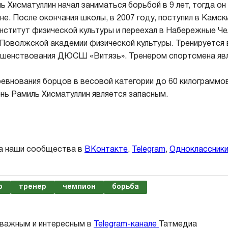
 Хисматуллин начал заниматься борьбой в 9 лет, тогда он
е. После окончания школы, в 2007 году, поступил в Камск
нститут физической культуры и переехал в Набережные Че
 Поволжской академии физической культуры. Тренируется 
ршенствования ДЮСШ «Витязь». Тренером спортсмена явл
евнования борцов в весовой категории до 60 килограммов
нь Рамиль Хисматуллин является запасным.
а наши сообщества в
ВКонтакте
,
Telegram
,
Одноклассник
р
тренер
чемпион
борьба
 важным и интересным в
Telegram-канале
Татмедиа