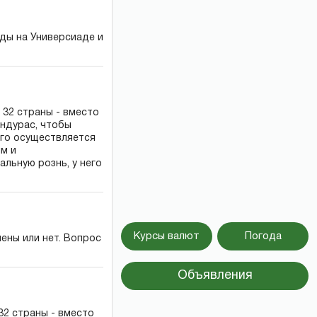
ды на Универсиаде и
 32 страны - вместо
Гандурас, чтобы
его осуществляется
ым и
ьную рознь, у него
Курсы валют
Погода
лены или нет. Вопрос
Объявления
32 страны - вместо