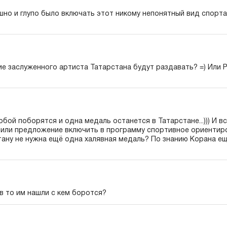
шно и глупо было включать этот никому непонятный вид спорта
е заслуженного артиста Татарстана будут раздавать? =) Или 
бой поборятся и одна медаль останется в Татарстане...))) И вс
или предложение включить в программу спортивное ориентиро
тану не нужна ещё одна халявная медаль? По знанию Корана е
в то им нашли с кем боротся?