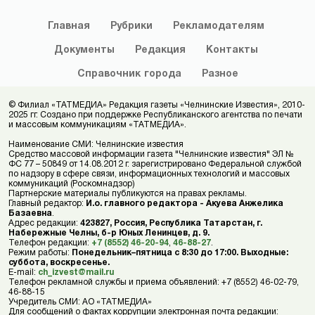
Главная
Рубрики
Рекламодателям
Документы
Редакция
Контакты
Справочник
города
Разное
© Филиал «ТАТМЕДИА» Редакция газеты «Челнинские Известия», 2010-
2025 гг. Создано при поддержке Республиканского агентства по печати
и массовым коммуникациям «ТАТМЕДИА».
Наименование СМИ: Челнинские известия
Средство массовой информации газета "Челнинские известия" ЭЛ №
ФС 77 – 50849 от 14.08.2012 г. зарегистрировано Федеральной службой
по надзору в сфере связи, информационных технологий и массовых
коммуникаций (Роскомнадзор)
Партнерские материалы публикуются на правах рекламы.
Главный редактор:
И.о. главного редактора - Акуева Анжелика
Базаевна
.
Адрес редакции:
423827, Россия, Республика Татарстан, г.
Набережные Челны, б-р Юных Ленинцев, д. 9.
Телефон редакции:
+7 (8552) 46-20-94
,
46-88-27
.
Режим работы:
Понедельник–пятница с 8:30 до 17:00. Выходные:
суббота, воскресенье.
E-mail:
ch_izvest@mail.ru
Телефон рекламной службы и приема объявлений: +7 (8552) 46-02-79,
46-88-15
Учредитель СМИ: АО «ТАТМЕДИА»
Для сообщений о фактах коррупции электронная почта редакции: