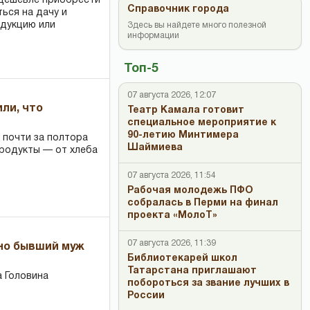
 дешевле приобрести
Справочник города
ться на дачу и
одукцию или
Здесь вы найдете много полезной
информации
Топ-5
07 августа 2026, 12:07
или, что
Театр Камала готовит
специальное мероприятие к
90-летию Минтимера
 почти за полтора
Шаймиева
продукты — от хлеба
07 августа 2026, 11:54
Рабочая молодежь ПФО
собралась в Перми на финал
проекта «МолоТ»
07 августа 2026, 11:39
 но бывший муж
Библиотекарей школ
Татарстана приглашают
 Головина
побороться за звание лучших в
России