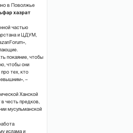
енно в Поволжье
ьфар хазрат
енной частью
арстана и ЦДУМ,
azanForum»,
елающие.
ь покаяние, чтобы
ою, чтобы они
про тех, кто
севышним», –
рической Ханской
 в честь предков,
учии мусульманской
работа
му ислама и