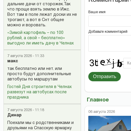
дальние дачи от сторожек.Так
что проще взять землю в Ижс.
Ваше имя
Вот там в поле лежат доски их не
трогают, а вот в Снт общее
можно и воровать.
Добавьте комментарий
«Зимой картофель – по 100
рублей, а свой – бесплатно»
выгодно ли иметь дачу в Челнах
7 августа 2026 - 11:33
макс
так бесплатно или нет. или
просто будут дополнительные
Отправить
автобусы по маршрутам
Гостей Дня строителя в Челнах
развезут на автобусах после
праздника
Главное
7 августа 2026 - 11:18
06 августа 2026
Динар
Поехали мы с родственниками и
друзьями на Спасскую ярмарку