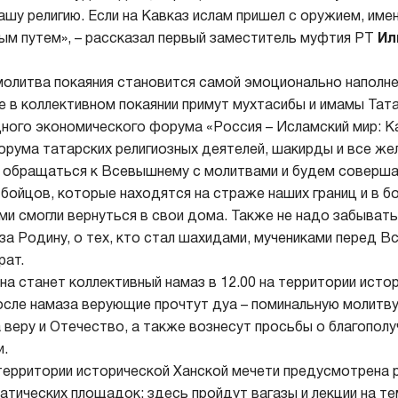
ашу религию. Если на Кавказ ислам пришел с оружием, им
ым путем», – рассказал первый заместитель муфтия РТ
Ил
олитва покаяния становится самой эмоционально наполн
е в коллективном покаянии примут мухтасибы и имамы Тат
ого экономического форума «Россия – Исламский мир: K
рума татарских религиозных деятелей, шакирды и все ж
 обращаться к Всевышнему с молитвами и будем совершат
 бойцов, которые находятся на страже наших границ и в б
и смогли вернуться в свои дома. Также не надо забывать 
за Родину, о тех, кто стал шахидами, мучениками перед В
рат.
а станет коллективный намаз в 12.00 на территории исто
осле намаза верующие прочтут дуа – поминальную молитву
 веру и Отечество, а также вознесут просьбы о благопол
и.
а территории исторической Ханской мечети предусмотрена 
атических площадок: здесь пройдут вагазы и лекции на те