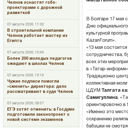
Масштабное собы
Челнов оснастят гобо-
проекторами с дорожной
разметкой
В Болгаре 17 мая 
07 августа 2026, 11:02
Дню официального 
В строительной компании
культурной програ
Челнов работает мастер из
KazanForum».
Египта
«13 мая состоится
07 августа 2026, 10:46
сотрудничества, б
Более 200 молодых педагогов
всех этих меропри
ожидают в школах Челнов
в «Татар-информе»
07 августа 2026, 10:16
Традиционно центр
Чужие подписи помогли
коллективная моли
«сменить» директора: дело
ЦДУМ
Талгата х
рассматривают в суде Челнов
Самигуллина
. «Т
07 августа 2026, 09:57
ориентировочно в 9
ЕГЭ хотят отменить: в Госдуме
«Именно это место
подготовили законопроект о
сохранению религи
новой системе экзаменов
бабушки не смотря