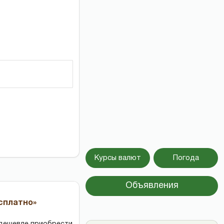
Курсы валют
Погода
Объявления
есплатно»