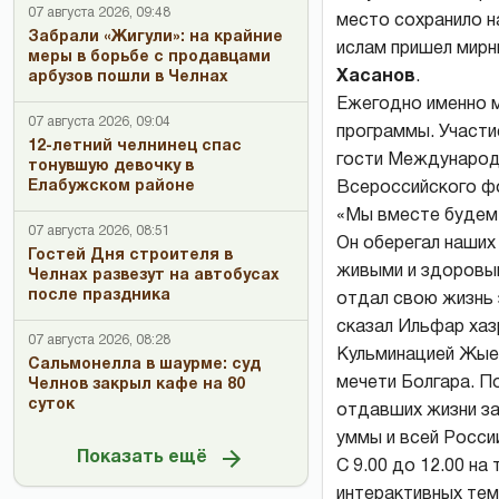
07 августа 2026, 09:48
место сохранило н
Забрали «Жигули»: на крайние
ислам пришел мирн
меры в борьбе с продавцами
Хасанов
.
арбузов пошли в Челнах
Ежегодно именно м
07 августа 2026, 09:04
программы. Участи
12-летний челнинец спас
гости Международн
тонувшую девочку в
Елабужском районе
Всероссийского фо
«Мы вместе будем
07 августа 2026, 08:51
Он оберегал наших
Гостей Дня строителя в
живыми и здоровым
Челнах развезут на автобусах
после праздника
отдал свою жизнь 
сказал Ильфар хаз
07 августа 2026, 08:28
Кульминацией Жыен
Сальмонелла в шаурме: суд
мечети Болгара. П
Челнов закрыл кафе на 80
суток
отдавших жизни за
уммы и всей Росси
Показать ещё
С 9.00 до 12.00 н
интерактивных тем