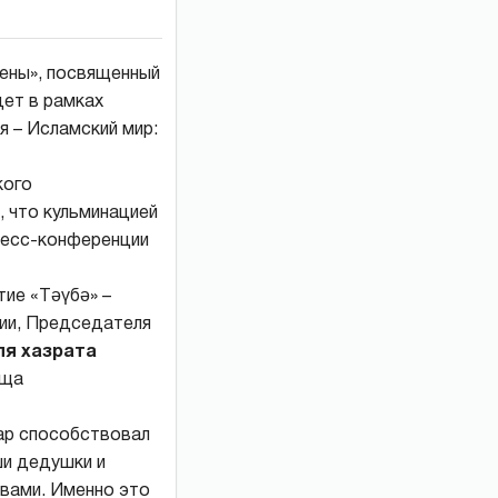
ены», посвященный
ет в рамках
 – Исламский мир:
кого
 что кульминацией
пресс-конференции
ие «Тәүбә» –
ии, Председателя
ля хазрата
ища
гар способствовал
ши дедушки и
твами. Именно это