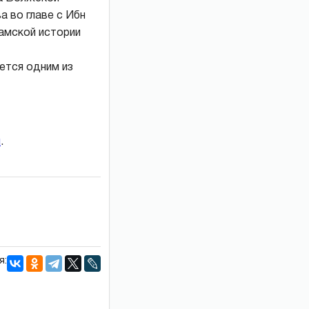
а во главе с Ибн
амской истории
яется одним из
и
.
я: