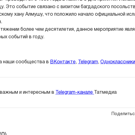
ду. Это событие связано с визитом багдадского посольств
скому хану Алмушу, что положило начало официальной исл
.
ротяжении более чем десятилетия, данное мероприятие явл
ных событий в году.
а наши сообщества в
ВКонтакте
,
Telegram
,
Одноклассник
 важным и интересным в
Telegram-канале
Татмедиа
Поделитьс
0)