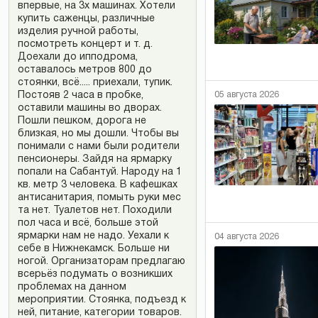
впервые, на 3х машинах. Хотели
купить саженцы, различные
изделия ручной работы,
посмотреть концерт и т. д.
Доехали до ипподрома,
оставалось метров 800 до
стоянки, всё..... приехали, тупик.
05 августа 2026
Постояв 2 часа в пробке,
оставили машины во дворах.
Пошли пешком, дорога не
близкая, но мы дошли. Чтобы вы
понимали с нами были родители
пенсионеры. Зайдя на ярмарку
попали на Сабантуй. Народу на 1
кв. метр 3 человека. В кафешках
антисанитария, помыть руки мес
та нет. Туалетов нет. Походили
пол часа и всё, больше этой
ярмарки нам не надо. Уехали к
04 августа 2026
себе в Нижнекамск. Больше ни
ногой. Организаторам предлагаю
всерьёз подумать о возникших
проблемах на данном
мероприятии. Стоянка, подъезд к
ней, питание, категории товаров.