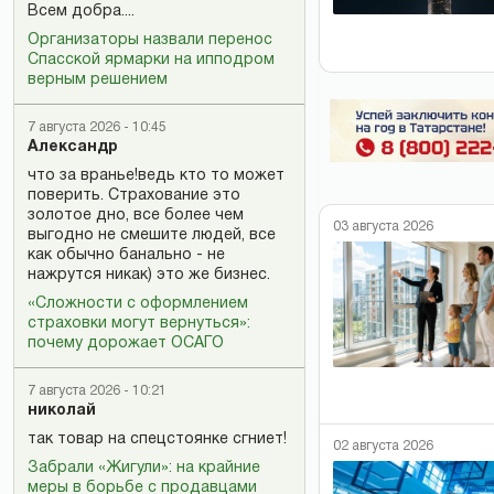
Всем добра....
Организаторы назвали перенос
Спасской ярмарки на ипподром
верным решением
7 августа 2026 - 10:45
Александр
что за вранье!ведь кто то может
поверить. Страхование это
золотое дно, все более чем
03 августа 2026
выгодно не смешите людей, все
как обычно банально - не
нажрутся никак) это же бизнес.
«Сложности с оформлением
страховки могут вернуться»:
почему дорожает ОСАГО
7 августа 2026 - 10:21
николай
так товар на спецстоянке сгниет!
02 августа 2026
Забрали «Жигули»: на крайние
меры в борьбе с продавцами