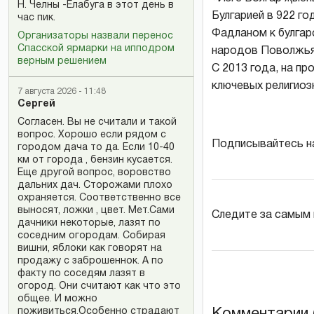
Н. Челны -Елабуга в этот день в
Булгарией в 922 го
час пик.
Фадланом к булгар
Организаторы назвали перенос
Спасской ярмарки на ипподром
народов Поволжья
верным решением
С 2013 года, на п
ключевых религиоз
7 августа 2026 - 11:48
Сергей
Согласен. Вы не считали и такой
вопрос. Хорошо если рядом с
Подписывайтесь н
городом дача то да. Если 10-40
км от города , бензин кусается.
Еще другой вопрос, воровство
дальних дач. Сторожами плохо
охраняется. Соответственно все
выносят, ложки , цвет. Мет.Сами
Следите за самым
дачники некоторые, лазят по
соседним огородам. Собирая
вишни, яблоки как говорят на
продажу с заброшеннок. А по
факту по соседям лазят в
огород. Они считают как что это
общее. И можно
Комментарии (
поживиться.Особенно страдают