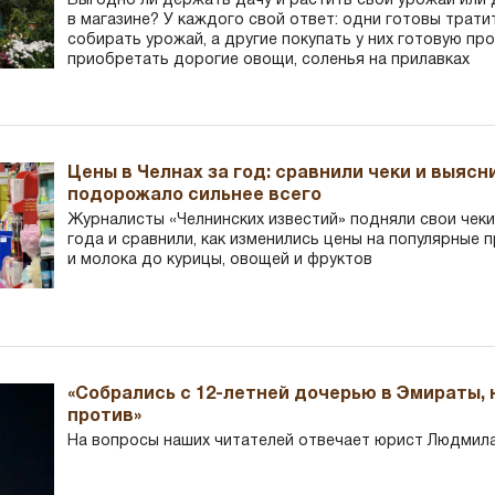
Выгодно ли держать дачу и растить свой урожай или
в магазине? У каждого свой ответ: одни готовы трати
собирать урожай, а другие покупать у них готовую пр
приобретать дорогие овощи, соленья на прилавках
Цены в Челнах за год: сравнили чеки и выясн
подорожало сильнее всего
Журналисты «Челнинских известий» подняли свои чеки
года и сравнили, как изменились цены на популярные 
и молока до курицы, овощей и фруктов
«Собрались с 12-летней дочерью в Эмираты,
против»
На вопросы наших читателей отвечает юрист Людмила