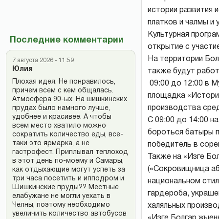
истории развития 
платков и чалмы и 
Культурная програ
Последние комментарии
открытие с участи
На территории Бол
7 августа 2026 - 11:59
Юлия
также будут работ
Плохая идея. Не понравилось,
09:00 до 12:00 в М
причем всем с кем общалась.
площадка «История
Атмосфера 90-ых. На шишкинских
производства сред
прудах было намного лучше,
удобнее и красивее. А чтобы
С 09:00 до 14:00 
всем место хватило можно
бороться батыры п
сократить количество еды, все-
таки это ярмарка, а не
победитель в соре
гастрофест. Приплывал теплоход
Также на «Изге Бо
в этот день по-моему и Самары,
(«Сокровищница аб
как отдыхающие могут успеть за
три часа посетить и ипподром и
национальном стил
Шишкинские пруды?? Местные
гардероба, украше
елабужане не могли уехать в
Челны, поэтому необходимо
халяльных произво
увеличить количество автобусов
«Изге Болгар җыен