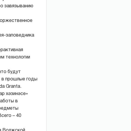
по завязыванию
 торжественное
ея-заповедника
ерактивная
ем технологии
что будут
, в прошлые годы
a Granta.
ар хәзинәсе»
работы в
предметы
сего – 40
ма Волжской