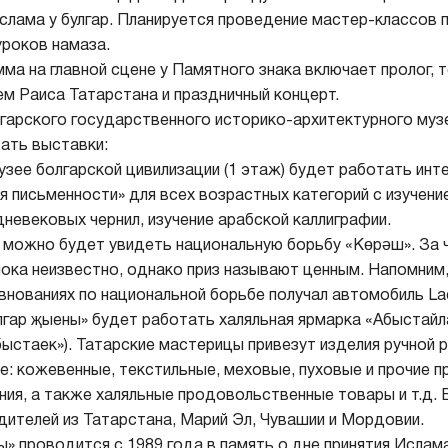
ислама у булгар. Планируется проведение мастер-классов 
уроков намаза.
мма на главной сцене у Памятного знака включает пролог,
ем Раиса Татарстана и праздничный концерт.
гарского государственного историко-архитектурного муз
ать выставки:
узее болгарской цивилизации (1 этаж) будет работать инт
 письменности» для всех возрастных категорий с изучени
невековых чернил, изучение арабской каллиграфии.
на можно будет увидеть национальную борьбу «Көрәш». За 
ока неизвестно, однако приз называют ценным. Напомним
внованиях по национальной борьбе получал автомобиль Lad
лгар җыены» будет работать халяльная ярмарка «Абыстайл
ыстаек»). Татарские мастерицы привезут изделия ручной 
е: кожевенные, текстильные, меховые, пуховые и прочие 
ния, а также халяльные продовольственные товары и т.д. В
дителей из Татарстана, Марий Эл, Чувашии и Мордовии.
ы» проводится с 1989 года в память о дне принятия Исла