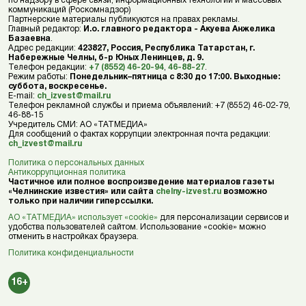
по надзору в сфере связи, информационных технологий и массовых
коммуникаций (Роскомнадзор)
Партнерские материалы публикуются на правах рекламы.
Главный редактор:
И.о. главного редактора - Акуева Анжелика
Базаевна
.
Адрес редакции:
423827, Россия, Республика Татарстан, г.
Набережные Челны, б-р Юных Ленинцев, д. 9.
Телефон редакции:
+7 (8552) 46-20-94
,
46-88-27
.
Режим работы:
Понедельник–пятница с 8:30 до 17:00. Выходные:
суббота, воскресенье.
E-mail:
ch_izvest@mail.ru
Телефон рекламной службы и приема объявлений: +7 (8552) 46-02-79,
46-88-15
Учредитель СМИ: АО «ТАТМЕДИА»
Для сообщений о фактах коррупции электронная почта редакции:
ch_izvest@mail.ru
Политика о персональных данных
Антикоррупционная политика
Частичное или полное воспроизведение материалов газеты
«Челнинские известия» или сайта
chelny-izvest.ru
возможно
только при наличии гиперссылки.
АО «ТАТМЕДИА» использует «cookie»
для персонализации сервисов и
удобства пользователей сайтом. Использование «cookie» можно
отменить в настройках браузера.
Политика конфиденциальности
16+