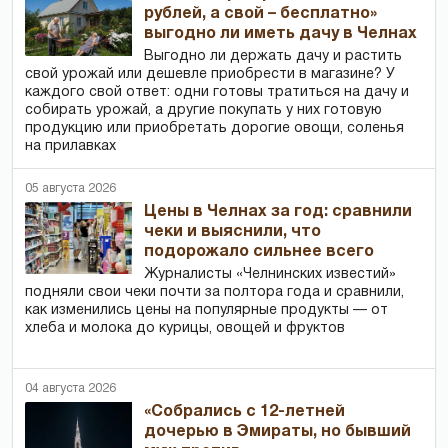
рублей, а свой – бесплатно»
выгодно ли иметь дачу в Челнах
Выгодно ли держать дачу и растить
свой урожай или дешевле приобрести в магазине? У
каждого свой ответ: одни готовы тратиться на дачу и
собирать урожай, а другие покупать у них готовую
продукцию или приобретать дорогие овощи, соленья
на прилавках
05 августа 2026
Цены в Челнах за год: сравнили
чеки и выяснили, что
подорожало сильнее всего
Журналисты «Челнинских известий»
подняли свои чеки почти за полтора года и сравнили,
как изменились цены на популярные продукты — от
хлеба и молока до курицы, овощей и фруктов
04 августа 2026
«Собрались с 12-летней
дочерью в Эмираты, но бывший