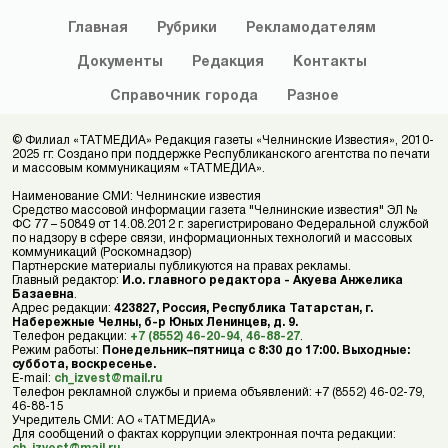
Главная
Рубрики
Рекламодателям
Документы
Редакция
Контакты
Справочник
города
Разное
© Филиал «ТАТМЕДИА» Редакция газеты «Челнинские Известия», 2010-
2025 гг. Создано при поддержке Республиканского агентства по печати
и массовым коммуникациям «ТАТМЕДИА».
Наименование СМИ: Челнинские известия
Средство массовой информации газета "Челнинские известия" ЭЛ №
ФС 77 – 50849 от 14.08.2012 г. зарегистрировано Федеральной службой
по надзору в сфере связи, информационных технологий и массовых
коммуникаций (Роскомнадзор)
Партнерские материалы публикуются на правах рекламы.
Главный редактор:
И.о. главного редактора - Акуева Анжелика
Базаевна
.
Адрес редакции:
423827, Россия, Республика Татарстан, г.
Набережные Челны, б-р Юных Ленинцев, д. 9.
Телефон редакции:
+7 (8552) 46-20-94
,
46-88-27
.
Режим работы:
Понедельник–пятница с 8:30 до 17:00. Выходные:
суббота, воскресенье.
E-mail:
ch_izvest@mail.ru
Телефон рекламной службы и приема объявлений: +7 (8552) 46-02-79,
46-88-15
Учредитель СМИ: АО «ТАТМЕДИА»
Для сообщений о фактах коррупции электронная почта редакции: