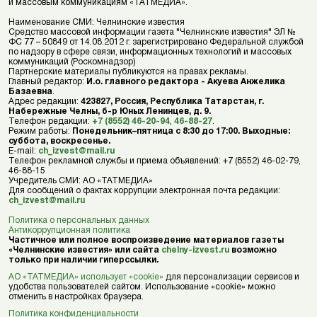
и массовым коммуникациям «ТАТМЕДИА».
Наименование СМИ: Челнинские известия
Средство массовой информации газета "Челнинские известия" ЭЛ №
ФС 77 – 50849 от 14.08.2012 г. зарегистрировано Федеральной службой
по надзору в сфере связи, информационных технологий и массовых
коммуникаций (Роскомнадзор)
Партнерские материалы публикуются на правах рекламы.
Главный редактор:
И.о. главного редактора - Акуева Анжелика
Базаевна
.
Адрес редакции:
423827, Россия, Республика Татарстан, г.
Набережные Челны, б-р Юных Ленинцев, д. 9.
Телефон редакции:
+7 (8552) 46-20-94
,
46-88-27
.
Режим работы:
Понедельник–пятница с 8:30 до 17:00. Выходные:
суббота, воскресенье.
E-mail:
ch_izvest@mail.ru
Телефон рекламной службы и приема объявлений: +7 (8552) 46-02-79,
46-88-15
Учредитель СМИ: АО «ТАТМЕДИА»
Для сообщений о фактах коррупции электронная почта редакции:
ch_izvest@mail.ru
Политика о персональных данных
Антикоррупционная политика
Частичное или полное воспроизведение материалов газеты
«Челнинские известия» или сайта
chelny-izvest.ru
возможно
только при наличии гиперссылки.
АО «ТАТМЕДИА» использует «cookie»
для персонализации сервисов и
удобства пользователей сайтом. Использование «cookie» можно
отменить в настройках браузера.
Политика конфиденциальности