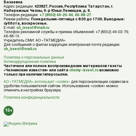
Базаевна
.
Адрес редакции:
423827, Россия, Республика Татарстан, г.
Набережные Челны, б-р Юных Ленинцев, д. 9.
Телефон редакции:
+7 (8552) 46-20-94
,
46-88-27
.
Режим работы:
Понедельник–пятница с 8:30 до 17:00. Выходные:
суббота, воскресенье.
E-mail:
ch_izvest@mail.ru
Телефон рекламной службы и приема объявлений: +7 (8552) 46-02-79,
46-88-15
Учредитель СМИ: АО «ТАТМЕДИА»
Для сообщений о фактах коррупции электронная почта редакции:
ch_izvest@mail.ru
Политика о персональных данных
Антикоррупционная политика
Частичное или полное воспроизведение материалов газеты
«Челнинские известия» или сайта
chelny-izvest.ru
возможно
только при наличии гиперссылки.
АО «ТАТМЕДИА» использует «cookie»
для персонализации сервисов и
удобства пользователей сайтом. Использование «cookie» можно
отменить в настройках браузера.
Политика конфиденциальности
16+