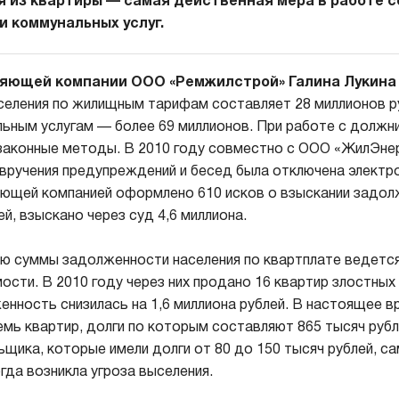
я из квартиры — самая действенная мера в работе 
 коммунальных услуг.
яющей компании ООО «Ремжилстрой» Галина Лукина
еления по жилищным тарифам составляет 28 миллионов ру
ным услугам — более 69 миллионов. При работе с должн
законные методы. В 2010 году совместно с ООО «ЖилЭне
вручения предупреждений и бесед была отключена электро
яющей компанией оформлено 610 исков о взыскании задол
ей, взыскано через суд 4,6 миллиона.
ю суммы задолженности населения по квартплате ведетс
ости. В 2010 году через них продано 16 квартир злостных
енность снизилась на 1,6 миллиона рублей. В настоящее 
мь квартир, долги по которым составляют 865 тысяч рубл
щика, которые имели долги от 80 до 150 тысяч рублей, са
гда возникла угроза выселения.