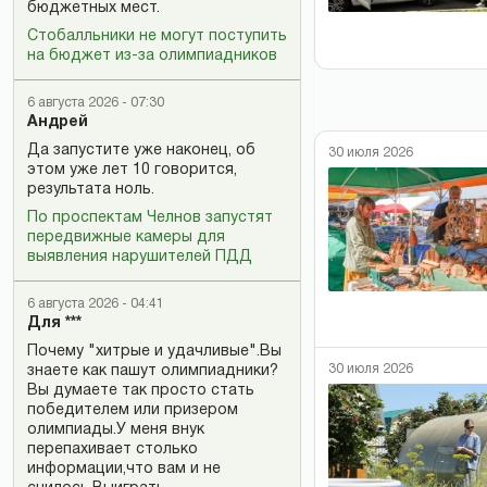
бюджетных мест.
Стобалльники не могут поступить
на бюджет из-за олимпиадников
6 августа 2026 - 07:30
Андрей
Да запустите уже наконец, об
30 июля 2026
этом уже лет 10 говорится,
результата ноль.
По проспектам Челнов запустят
передвижные камеры для
выявления нарушителей ПДД
6 августа 2026 - 04:41
Для ***
Почему "хитрые и удачливые".Вы
30 июля 2026
знаете как пашут олимпиадники?
Вы думаете так просто стать
победителем или призером
олимпиады.У меня внук
перепахивает столько
информации,что вам и не