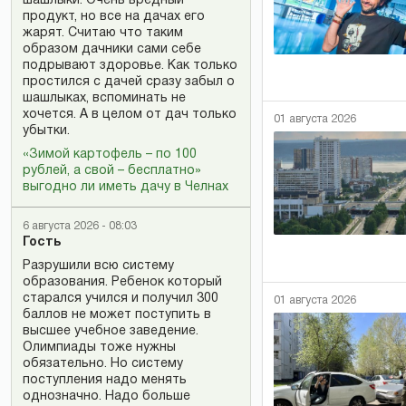
шашлыки. Очень вредный
продукт, но все на дачах его
жарят. Считаю что таким
образом дачники сами себе
подрывают здоровье. Как только
простился с дачей сразу забыл о
шашлыках, вспоминать не
хочется. А в целом от дач только
01 августа 2026
убытки.
«Зимой картофель – по 100
рублей, а свой – бесплатно»
выгодно ли иметь дачу в Челнах
6 августа 2026 - 08:03
Гость
Разрушили всю систему
образования. Ребенок который
старался учился и получил 300
01 августа 2026
баллов не может поступить в
высшее учебное заведение.
Олимпиады тоже нужны
обязательно. Но систему
поступления надо менять
однозначно. Надо больше