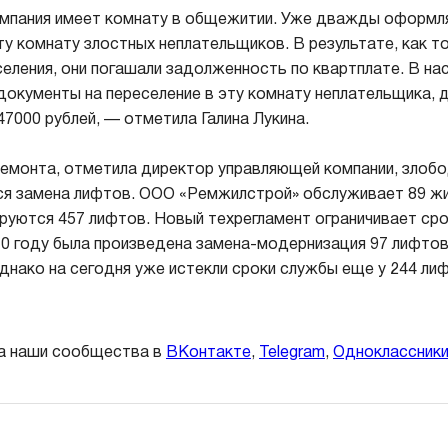
мпания имеет комнату в общежитии. Уже дважды оформл
ту комнату злостных неплательщиков. В результате, как т
еления, они погашали задолженность по квартплате. В н
окументы на переселение в эту комнату неплательщика, 
47000 рублей, — отметила Галина Лукина.
емонта, отметила директор управляющей компании, злоб
ся замена лифтов. ООО «Ремжилстрой» обслуживает 89 жи
руются 457 лифтов. Новый техрегламент ограничивает ср
10 году была произведена замена-модернизация 97 лифтов
Однако на сегодня уже истекли сроки службы еще у 244 ли
а наши сообщества в
ВКонтакте
,
Telegram
,
Одноклассник