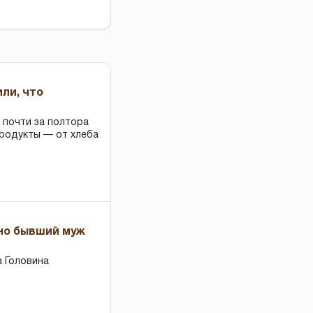
или, что
 почти за полтора
продукты — от хлеба
 но бывший муж
 Головина