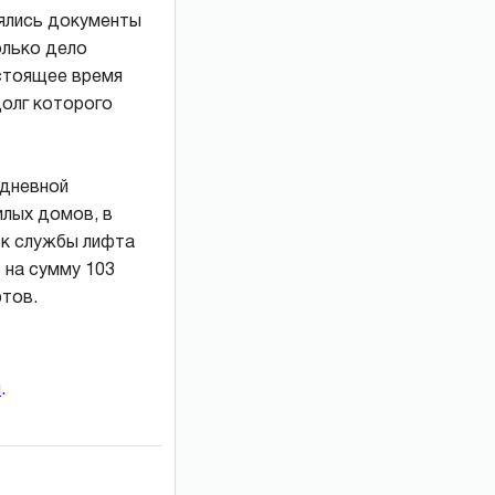
ялись документы
олько дело
астоящее время
долг которого
одневной
лых домов, в
ок службы лифта
 на сумму 103
фтов.
и
.