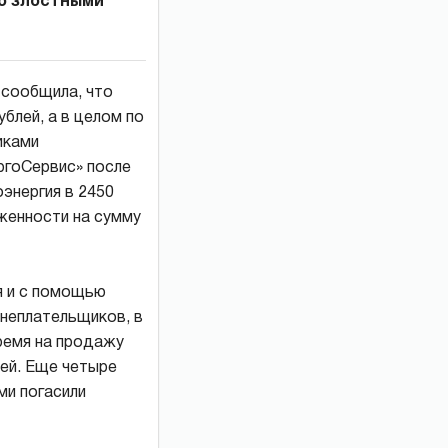
со злостными
сообщила, что
блей, а в целом по
иками
ргоСервис» после
энергия в 2450
женности на сумму
я и с помощью
 неплательщиков, в
время на продажу
ей. Еще четыре
ми погасили