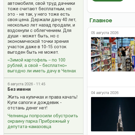
автомобиля, свой труд дачники
тоже считают бесплатным, но
это - не так, у него тоже есть
своя цена. Держали дачу 40 лет,
Главное
несколько лет назад продали, и
вздохнули с облегчением. Для
05 августа 2026
души - может быть, но с
экономической точки зрения
участок даже в 10-15 соток
выгоден быть не может.
«Зимой картофель – по 100
рублей, а свой – бесплатно»
выгодно ли иметь дачу в Челнах
6 августа 2026 - 11:45
Без имени
04 августа 2026
Жить на куличках и права качать!
Купи сапоги и дождевик -
отстань денег нет!
Челнинцы попросили обустроить
окраину парка Прибрежный у
депутата-камазовца