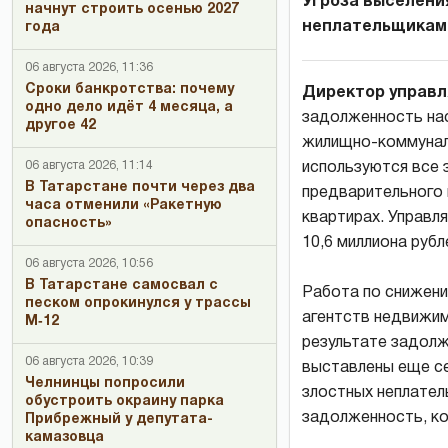
Угроза выселени
начнут строить осенью 2027
неплательщиками
года
06 августа 2026, 11:36
Сроки банкротства: почему
Директор управл
одно дело идёт 4 месяца, а
задолженность нас
другое 42
жилищно-коммуналь
06 августа 2026, 11:14
используются все 
В Татарстане почти через два
предварительного 
часа отменили «Ракетную
квартирах. Управл
опасность»
10,6 миллиона рубл
06 августа 2026, 10:56
В Татарстане самосвал с
Работа по снижени
песком опрокинулся у трассы
агентств недвижим
М‑12
результате задолж
06 августа 2026, 10:39
выставлены еще се
Челнинцы попросили
злостных неплатель
обустроить окраину парка
задолженность, ко
Прибрежный у депутата-
камазовца