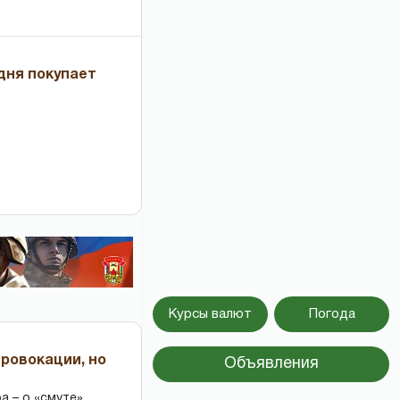
дня покупает
Курсы валют
Погода
провокации, но
Объявления
 – о «смуте»