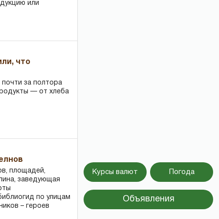
одукцию или
или, что
 почти за полтора
продукты — от хлеба
Челнов
ов, площадей,
Курсы валют
Погода
ллина, заведующая
оты
библиогид по улицам
Объявления
ников – героев