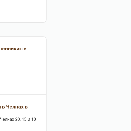
енники»: в
 в Челнах в
елнах 20, 15 и 10