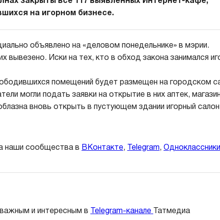
лнах закрыты все 117 выявленных Интернет-кафе,
шихся на игорном бизнесе.
иально объявлено на «деловом понедельнике» в мэрии.
х вывезено. Иски на тех, кто в обход закона занимался и
ободившихся помещений будет размещен на городском сай
ели могли подать заявки на открытие в них аптек, магазино
соблазна вновь открыть в пустующем здании игорный салон
а наши сообщества в
ВКонтакте
,
Telegram
,
Одноклассник
 важным и интересным в
Telegram-канале
Татмедиа