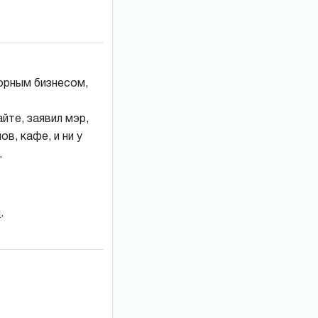
горным бизнесом,
те, заявил мэр,
в, кафе, и ни у
.
и
.