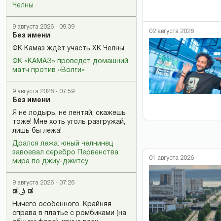
Челны
9 августа 2026 - 09:39
02 августа 2026
Без имени
ФК Камаз ждёт участь ХК Челны.
ФК «КАМАЗ» проведет домашний
матч против «Волги»
9 августа 2026 - 07:59
Без имени
Я не лодырь, не лентяй, скажешь
тоже! Мне хоть уголь разгружай,
лишь бы лежа!
Дрался лежа: юный челнинец
завоевал серебро Первенства
01 августа 2026
мира по джиу-джитсу
9 августа 2026 - 07:26
ಡ ͜ ʖ ಡ
Ничего особенного. Крайняя
справа в платье с ромбиками (на