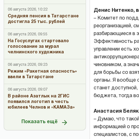
06 августа 2026, 10:22
Денис Нитенко, 
Средняя пенсия в Татарстане
– Комитет по подд
достигла 25 тыс. рублей
реорганизацией, см
разбирающиеся в э
06 августа 2026, 09:55
На Госуслугах стартовало
Эффективность ра
голосование за мурал
управлении есть х
челнинского художника
антикоррупционера
чиновником, а зна
06 августа 2026, 09:23
Режим «Ракетная опасность»
для борьбы со взя
ввели в Татарстане
органы. Я вообще 
станет доступной,
06 августа 2026, 09:07
бюджета, тогда во
В районе Азатлык на 2ГИС
появился логотип в честь
юбилеев Челнов и «КАМАЗа»
Анастасия Беляк
– Думаю, что тако
Показать ещё
информацией о про
специалистов, с по