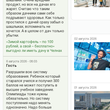
шашлыки. Очень вредный
продукт, но все на дачах его
жарят. Считаю что таким
образом дачники сами себе
подрывают здоровье. Как только
простился с дачей сразу забыл о
шашлыках, вспоминать не
хочется. А в целом от дач только
убытки.
02 августа 2026
«Зимой картофель – по 100
рублей, а свой – бесплатно»
выгодно ли иметь дачу в Челнах
6 августа 2026 - 08:03
Гость
Разрушили всю систему
образования. Ребенок который
старался учился и получил 300
баллов не может поступить в
01 августа 2026
высшее учебное заведение.
Олимпиады тоже нужны
обязательно. Но систему
поступления надо менять
однозначно. Надо больше