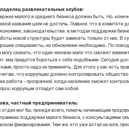
владелец развлекательных клубов:
ержке малого и среднего бизнеса должен быть. Но, конечн
еной названия цели не достичь. Главное, что в комитете 
кономике, законодательстве, в методах поддержки бизне
боты новой структуры будет зависеть только от них. В
орошие специалисты, но обновление необходимо. По пово
 могу сказать, что один человек мало что сможет изменит
чит, ему придется бороться с себе подобными. Сегодня д
тками, просто надо их применять. Для этого у нас есть пр
считаю, что коррупцию должно контролировать общество.
 ее работа – прозрачной, когда население сможет контро
прос коррупции отпадет сам собой.
ова, частный предприниматель:
й отдел мог бы, прежде всего, помочь начинающим предпр
граммах поддержки малого бизнеса, с консультациями оп
иском финансирования. Тем же, кто уже встал на ноги, пр