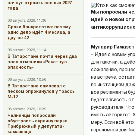
начнут строить осенью 2027
года
Мы попросили че
идей о новой ст
06 августа 2026, 11:36
Сроки банкротства: почему
антикоррупционе
одно дело идёт 4 месяца, а
другое 42
Мунавир Гимазет
06 августа 2026, 11:14
– Идея с новым упр
В Татарстане почти через два
часа отменили «Ракетную
для галочки, а дей
опасность»
сожалению, процес
на встрече, остае
06 августа 2026, 10:56
по инстанциям даж
В Татарстане самосвал с
песком опрокинулся у трассы
все регламенты бу
М‑12
будет зависеть от
руководителя. Что
06 августа 2026, 10:39
иметь авторитет. 
Челнинцы попросили
обустроить окраину парка
мэру. Если всё эт
Прибрежный у депутата-
переломной для би
камазовца