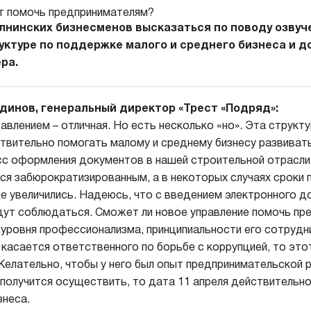
лнинских бизнесменов высказаться по поводу озвуч
руктуре по поддержке малого и среднего бизнеса и 
ра.
динов, генеральный директор «Трест «Подряд»:
авлением – отличная. Но есть несколько «но». Эта структ
ствительно помогать малому и среднему бизнесу развивать
с оформления документов в нашей строительной отрасли,
тся забюрократизированным, а в некоторых случаях сроки
е увеличились. Надеюсь, что с введением электронного 
дут соблюдаться. Сможет ли новое управление помочь пр
 уровня профессионализма, принципиальности его сотрудн
 касается ответственного по борьбе с коррупцией, то эт
Желательно, чтобы у него был опыт предпринимательской р
о получится осуществить, то дата 11 апреля действительн
знеса.