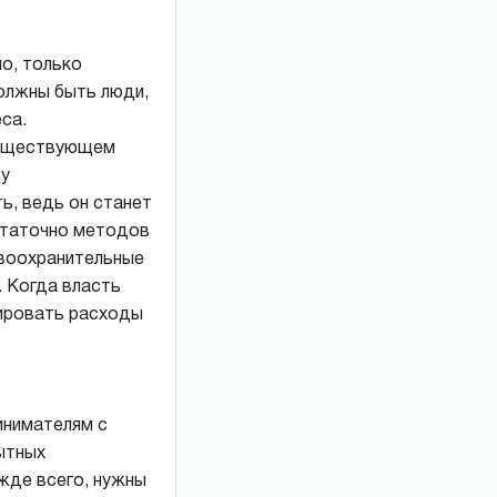
о, только
должны быть люди,
са.
 существующем
ду
ь, ведь он станет
остаточно методов
авоохранительные
 Когда власть
лировать расходы
инимателям с
ытных
ежде всего, нужны