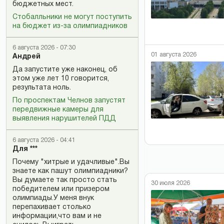
бюджетных мест.
Стобалльники не могут поступить
на бюджет из-за олимпиадников
6 августа 2026 - 07:30
01 августа 2026
Андрей
Да запустите уже наконец, об
этом уже лет 10 говорится,
результата ноль.
По проспектам Челнов запустят
передвижные камеры для
выявления нарушителей ПДД
6 августа 2026 - 04:41
Для ***
Почему "хитрые и удачливые".Вы
знаете как пашут олимпиадники?
Вы думаете так просто стать
30 июля 2026
победителем или призером
олимпиады.У меня внук
перепахивает столько
информации,что вам и не