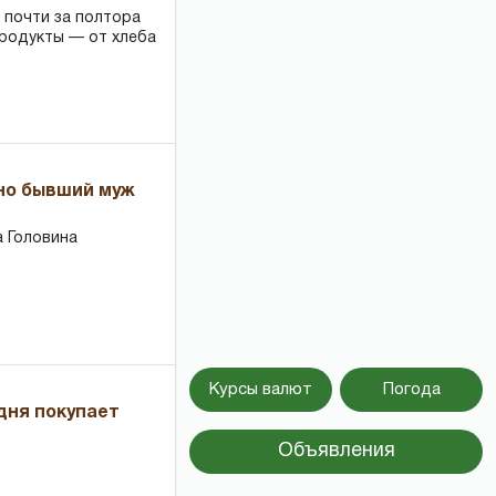
 почти за полтора
продукты — от хлеба
 но бывший муж
 Головина
Курсы валют
Погода
дня покупает
Объявления