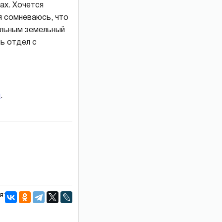
ах. Хочется
я сомневаюсь, что
альным земельный
чь отдел с
и
.
я: