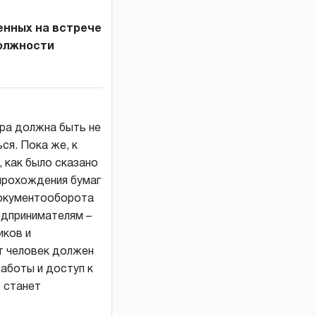
енных на встрече
должности
ура должна быть не
ся. Пока же, к
 как было сказано
 прохождения бумаг
документооборота
едпринимателям –
иков и
от человек должен
аботы и доступ к
о станет