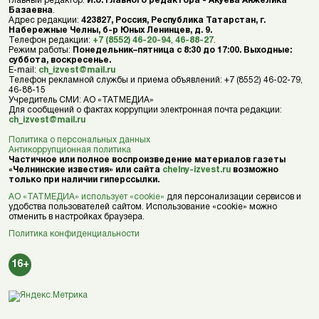
Главный редактор:
И.о. главного редактора - Акуева Анжелика
Базаевна
.
Адрес редакции:
423827, Россия, Республика Татарстан, г.
Набережные Челны, б-р Юных Ленинцев, д. 9.
Телефон редакции:
+7 (8552) 46-20-94
,
46-88-27
.
Режим работы:
Понедельник–пятница с 8:30 до 17:00. Выходные:
суббота, воскресенье.
E-mail:
ch_izvest@mail.ru
Телефон рекламной службы и приема объявлений: +7 (8552) 46-02-79,
46-88-15
Учредитель СМИ: АО «ТАТМЕДИА»
Для сообщений о фактах коррупции электронная почта редакции:
ch_izvest@mail.ru
Политика о персональных данных
Антикоррупционная политика
Частичное или полное воспроизведение материалов газеты
«Челнинские известия» или сайта
chelny-izvest.ru
возможно
только при наличии гиперссылки.
АО «ТАТМЕДИА» использует «cookie»
для персонализации сервисов и
удобства пользователей сайтом. Использование «cookie» можно
отменить в настройках браузера.
Политика конфиденциальности
16+