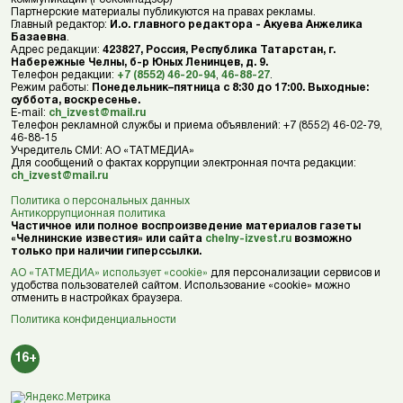
Партнерские материалы публикуются на правах рекламы.
Главный редактор:
И.о. главного редактора - Акуева Анжелика
Базаевна
.
Адрес редакции:
423827, Россия, Республика Татарстан, г.
Набережные Челны, б-р Юных Ленинцев, д. 9.
Телефон редакции:
+7 (8552) 46-20-94
,
46-88-27
.
Режим работы:
Понедельник–пятница с 8:30 до 17:00. Выходные:
суббота, воскресенье.
E-mail:
ch_izvest@mail.ru
Телефон рекламной службы и приема объявлений: +7 (8552) 46-02-79,
46-88-15
Учредитель СМИ: АО «ТАТМЕДИА»
Для сообщений о фактах коррупции электронная почта редакции:
ch_izvest@mail.ru
Политика о персональных данных
Антикоррупционная политика
Частичное или полное воспроизведение материалов газеты
«Челнинские известия» или сайта
chelny-izvest.ru
возможно
только при наличии гиперссылки.
АО «ТАТМЕДИА» использует «cookie»
для персонализации сервисов и
удобства пользователей сайтом. Использование «cookie» можно
отменить в настройках браузера.
Политика конфиденциальности
16+