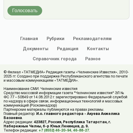
Голосовать
Главная
Рубрики
Рекламодателям
Документы
Редакция
Контакты
Справочник
города
Разное
© Филиал «ТАТМЕДИА» Редакция газеты «Челнинские Известия», 2010-
2025 гг. Создано при поддержке Республиканского агентства по печати
и массовым коммуникациям «ТАТМЕДИА».
Наименование СМИ: Челнинские известия
Средство массовой информации газета "Челнинские известия" ЭЛ №
ФС 77 – 50849 от 14.08.2012 г. зарегистрировано Федеральной службой
по надзору в сфере связи, информационных технологий и массовых
коммуникаций (Роскомнадзор)
Партнерские материалы публикуются на правах рекламы.
Главный редактор:
И.о. главного редактора - Акуева Анжелика
Базаевна
.
Адрес редакции:
423827, Россия, Республика Татарстан, г.
Набережные Челны, б-р Юных Ленинцев, д. 9.
Телефон редакции:
+7 (8552) 46-20-94
,
46-88-27
.