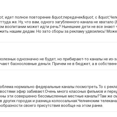
t; идет полное повторение &quot;передачек&quot; с &quot;Чел
туда же. Ну, что вам, одного загубленного канала не хватало (
ом воспитании может идти речь? Нынешние дети не все знают ч
жить нашим дедам. Но зато сборы за рекламу удвоились! Може
олезных однозначно не будет, но прибирают-то каналы не из-за 
учают баснословные деньги. Причем не в бюджет, а в собствен
облема нормально федеральные каналы посмотреть.То с рекла
востями эфир забивают.Очень много классных фильмов и пере
жны эти совершенно бессмысленные местные каналы?Там же с
в других городах и разница колоссальная.Челнинским телекан
ообразности своего присутствия вообще на этом ранке.