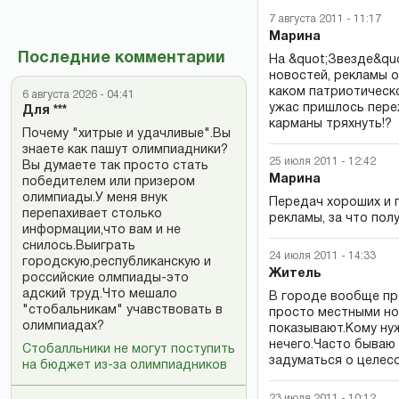
7 августа 2011 - 11:17
Марина
Последние комментарии
На &quot;Звезде&quo
новостей, рекламы от
каком патриотическ
6 августа 2026 - 04:41
ужас пришлось пере
Для ***
карманы тряхнуть!?
Почему "хитрые и удачливые".Вы
знаете как пашут олимпиадники?
25 июля 2011 - 12:42
Вы думаете так просто стать
Марина
победителем или призером
олимпиады.У меня внук
Передач хороших и п
перепахивает столько
рекламы, за что пол
информации,что вам и не
снилось.Выиграть
24 июля 2011 - 14:33
городскую,республиканскую и
Житель
российские олмпиады-это
адский труд.Что мешало
В городе вообще пр
"стобальникам" учавствовать в
просто местными но
олимпиадах?
показывают.Кому ну
нечего.Часто бываю 
Стобалльники не могут поступить
задуматься о целес
на бюджет из-за олимпиадников
23 июля 2011 - 10:12