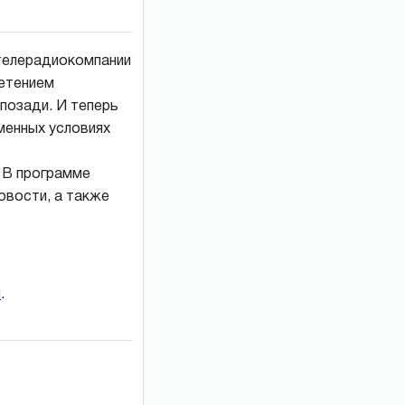
телерадиокомпании
ретением
позади. И теперь
менных условиях
 В программе
овости, а также
и
.