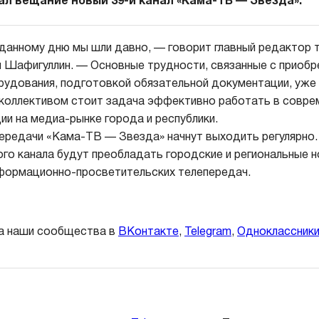
ал вещание новый 39-й канал «Кама-ТВ — Звезда».
данному дню мы шли давно, — говорит главный редактор 
 Шафигуллин. — Основные трудности, связанные с приоб
удования, подготовкой обязательной документации, уже 
коллективом стоит задача эффективно работать в совре
ии на медиа-рынке города и республики.
передачи «Кама-ТВ — Звезда» начнут выходить регулярно.
ого канала будут преобладать городские и региональные н
формационно-просветительских телепередач.
а наши сообщества в
ВКонтакте
,
Telegram
,
Одноклассник