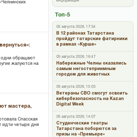
информации
«Челнинских
Топ-5
05 августа 2026, 17:34
В 12 районах Татарстана
пройдут татарские фатирники
в рамках «Курше»
вернуться»:
05 августа 2026, 16:47
: одни обращают
Набережные Челны оказались
ругие жалуются на
самым негостеприимным
городом для животных
05 августа 2026, 15:03
Ветераны СВО смогут освоить
кибербезопасность на Kazan
Digital Week
ают мастера,
05 августа 2026, 14:07
ртовала Спасская
Студенческие театры
т идти четыре дня
Татарстана поборются за
призы на «Премьере»