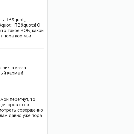
ны ТВ&quot;,
&quot;НТВ&quot;)! О
то такое ВОВ, какой
т пора кое-чьи
них, а из-за
ный карман!
мой перегнут, то
дач просто не
мотреть совершенно
алам давно уже пора