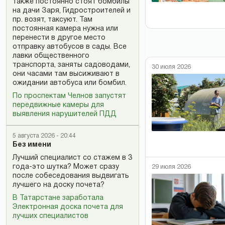
также постоянно стоят бомбилы
на дачи Заря, Гидростроителей и
пр. возят, таксуют. Там
постоянная камера нужна или
перенести в другое место
отправку автобусов в сады. Все
лавки общественного
транспорта, заняты садоводами,
30 июля 2026
они часами там высиживают в
ожидании автобуса или бомбил.
По проспектам Челнов запустят
передвижные камеры для
выявления нарушителей ПДД
5 августа 2026 - 20:44
Без имени
Лучший специалист со стажем в 3
года-это шутка? Может сразу
29 июля 2026
после собеседования выдвигать
лучшего на доску почета?
В Татарстане заработала
Электронная доска почета для
лучших специалистов