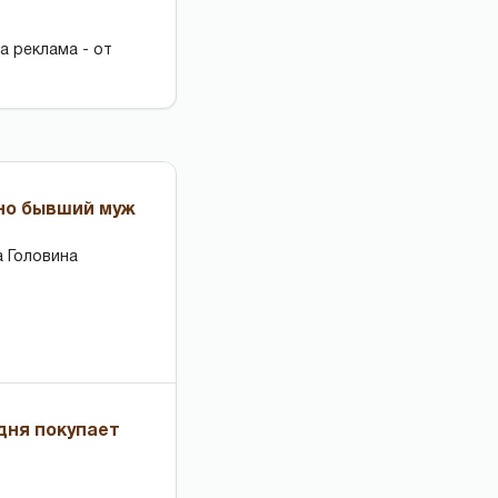
а реклама - от
 но бывший муж
 Головина
дня покупает