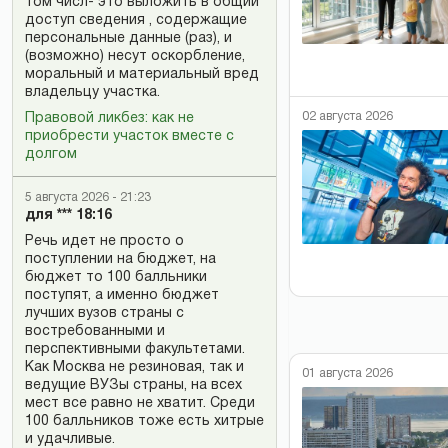
том числ- это выложить в общий
доступ сведения , содержащие
персональные данные (раз), и
(возможно) несут оскорбление,
моральный и материальный вред
владельцу участка.
02 августа 2026
Правовой ликбез: как не
приобрести участок вместе с
долгом
5 августа 2026 - 21:23
для *** 18:16
Речь идет не просто о
поступлении на бюджет, на
бюджет то 100 балльники
поступят, а именно бюджет
лучших вузов страны с
востребованными и
перспективными факультетами.
Как Москва не резиновая, так и
01 августа 2026
ведущие ВУЗы страны, на всех
мест все равно не хватит. Среди
100 балльников тоже есть хитрые
и удачливые.