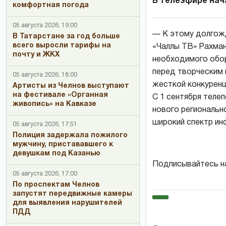
В телеэфире нач
комфортная погода
05 августа 2026, 19:00
— К этому долгож
В Татарстане за год больше
всего выросли тарифы на
«Чаллы ТВ» Рахман
почту и ЖКХ
необходимого обор
перед творческим 
05 августа 2026, 18:00
жесткой конкуренц
Артисты из Челнов выступают
на фестивале «Органная
С 1 сентября теле
живопись» на Кавказе
нового региональн
широкий спектр ин
05 августа 2026, 17:51
Полиция задержала пожилого
мужчину, пристававшего к
девушкам под Казанью
Подписывайтесь н
05 августа 2026, 17:00
По проспектам Челнов
запустят передвижные камеры
для выявления нарушителей
ПДД