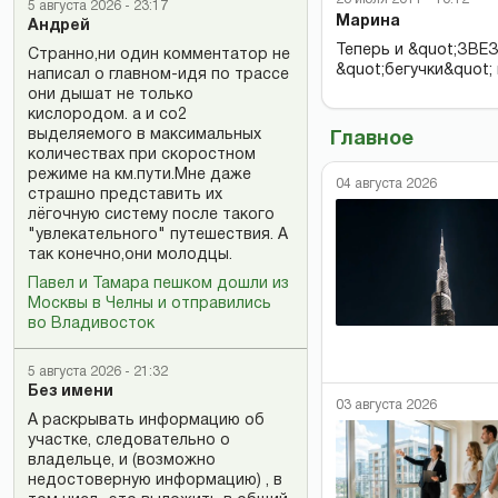
5 августа 2026 - 23:17
Марина
Андрей
Теперь и &quot;ЗВЕЗ
Странно,ни один комментатор не
&quot;бегучки&quot; 
написал о главном-идя по трассе
они дышат не только
кислородом. а и со2
выделяемого в максимальных
Главное
количествах при скоростном
режиме на км.пути.Мне даже
04 августа 2026
страшно представить их
лёгочную систему после такого
"увлекательного" путешествия. А
так конечно,они молодцы.
Павел и Тамара пешком дошли из
Москвы в Челны и отправились
во Владивосток
5 августа 2026 - 21:32
Без имени
03 августа 2026
А раскрывать информацию об
участке, следовательно о
владельце, и (возможно
недостоверную информацию) , в