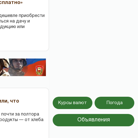
есплатно»
 дешевле приобрести
ться на дачу и
одукцию или
или, что
Курсы валют
Погода
 почти за полтора
Объявления
продукты — от хлеба