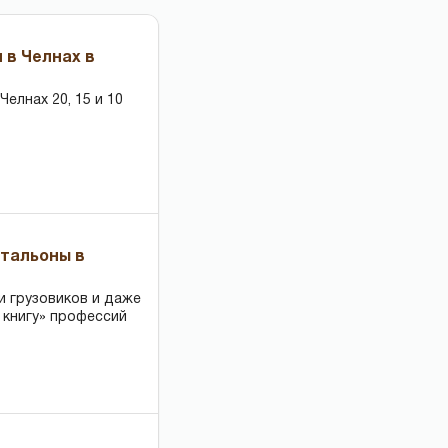
 в Челнах в
елнах 20, 15 и 10
чтальоны в
и грузовиков и даже
 книгу» профессий