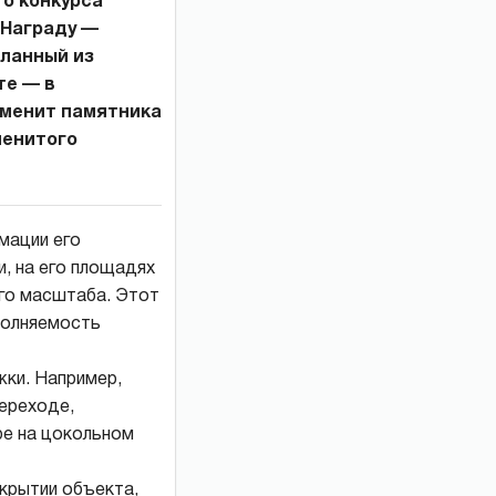
го конкурса
 Награду —
еланный из
те — в
аменит памятника
менитого
мации его
, на его площадях
го масштаба. Этот
полняемость
жки. Например,
переходе,
ре на цокольном
ткрытии объекта,