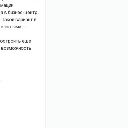
рмации
а в бизнес-центр.
 Такой вариант в
 властями, —
 построить еще
ая возможность
и
.