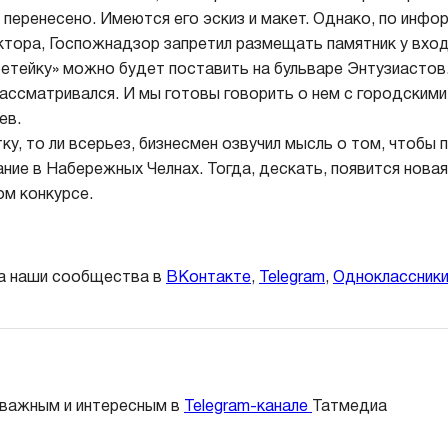
перенесено. Имеются его эскиз и макет. Однако, по инфо
ктора, Госпожнадзор запретил размещать памятник у вход
етейку» можно будет поставить на бульваре Энтузиастов.
ассматривался. И мы готовы говорить о нем с городскими
ев.
тку, то ли всерьез, бизнесмен озвучил мысль о том, чтобы
ние в Набережных Челнах. Тогда, дескать, появится нов
ом конкурсе.
а наши сообщества в
ВКонтакте
,
Telegram
,
Одноклассник
 важным и интересным в
Telegram-канале
Татмедиа