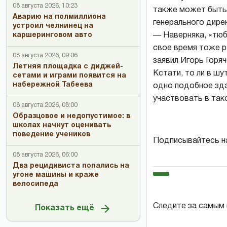
08 августа 2026, 10:23
также может быть 
Аварию на полмиллиона
генерального дире
устроил челнинец на
— Наверняка, «тюб
каршеринговом авто
свое время тоже р
08 августа 2026, 09:06
заявил Игорь Горяч
Летняя площадка с диджей-
Кстати, то ли в шу
сетами и играми появится на
набережной Табеева
одно подобное зда
участвовать в так
08 августа 2026, 08:00
Образцовое и недопустимое: в
школах начнут оценивать
поведение учеников
Подписывайтесь н
08 августа 2026, 06:00
Два рецидивиста попались на
угоне машины и краже
велосипеда
Следите за самым
Показать ещё