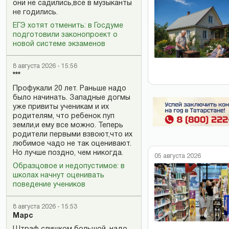
они не садились,все в музыканты
не годились.
ЕГЭ хотят отменить: в Госдуме
подготовили законопроект о
новой системе экзаменов
8 августа 2026 - 15:56
***
Профукали 20 лет. Раньше надо
было начинать. Западные догмы
уже привиты ученикам и их
родителям, что ребенок пуп
земли,и ему все можно. Теперь
родители первыми взвоют,что их
любимое чадо не так оценивают.
Но лучше поздно, чем никогда.
05 августа 2026
Образцовое и недопустимое: в
школах начнут оценивать
поведение учеников
8 августа 2026 - 15:53
Марс