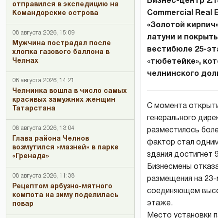
Бизнес-центр 2.
отправился в экспедицию на
Commercial Real
Командорские острова
«Золотой кирпич
08 августа 2026, 15:09
латуни и покрыт
Мужчина пострадал после
вестибюле 25-эт
хлопка газового баллона в
Челнах
«тюбетейке», ко
челнинского дол
08 августа 2026, 14:21
Челнинка вошла в число самых
красивых замужних женщин
С момента открыти
Татарстана
генерального дире
08 августа 2026, 13:04
разместилось боле
Глава района Челнов
фактор стал одним
возмутился «мазней» в парке
здания достигнет 
«Гренада»
Бизнесмены отказа
08 августа 2026, 11:38
размещения на 23-
Рецептом арбузно-мятного
соединяющем высот
компота на зиму поделилась
этаже.
повар
Место установки п