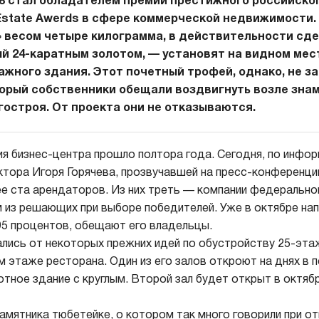
18 стал обладателем премии престижного российско
 Estate Awerds в сфере коммерческой недвижимости.
» весом четыре килограмма, в действительности сд
ый 24-каратным золотом, — установят на видном мес
ажного здания. Этот почетный трофей, однако, не з
торый собственники обещали воздвигнуть возле зна
гостроя. От проекта они не отказываются.
я бизнес-центра прошло полтора года. Сегодня, по инфор
ктора Игоря Горячева, прозвучавшей на пресс-конференции
е ста арендаторов. Из них треть — компании федерально
 из решающих при выборе победителей. Уже в октябре на
95 процентов, обещают его владельцы.
лись от некоторых прежних идей по обустройству 25-эта
м этаже ресторана. Один из его залов откроют на днях в 
ное здание с круглым. Второй зал будет открыт в октяб
амятника тюбетейке, о котором так много говорили при о