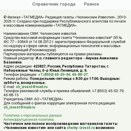
Справочник
города
Разное
© Филиал «ТАТМЕДИА» Редакция газеты «Челнинские Известия», 2010-
2025 гг. Создано при поддержке Республиканского агентства по печати
и массовым коммуникациям «ТАТМЕДИА».
Наименование СМИ: Челнинские известия
Средство массовой информации газета "Челнинские известия" ЭЛ №
ФС 77 – 50849 от 14.08.2012 г. зарегистрировано Федеральной службой
по надзору в сфере связи, информационных технологий и массовых
коммуникаций (Роскомнадзор)
Партнерские материалы публикуются на правах рекламы.
Главный редактор:
И.о. главного редактора - Акуева Анжелика
Базаевна
.
Адрес редакции:
423827, Россия, Республика Татарстан, г.
Набережные Челны, б-р Юных Ленинцев, д. 9.
Телефон редакции:
+7 (8552) 46-20-94
,
46-88-27
.
Режим работы:
Понедельник–пятница с 8:30 до 17:00. Выходные:
суббота, воскресенье.
E-mail:
ch_izvest@mail.ru
Телефон рекламной службы и приема объявлений: +7 (8552) 46-02-79,
46-88-15
Учредитель СМИ: АО «ТАТМЕДИА»
Для сообщений о фактах коррупции электронная почта редакции:
ch_izvest@mail.ru
Политика о персональных данных
Антикоррупционная политика
Частичное или полное воспроизведение материалов газеты
«Челнинские известия» или сайта
chelny-izvest.ru
возможно