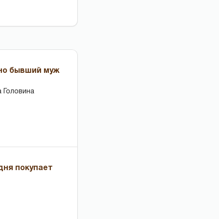
 но бывший муж
 Головина
дня покупает