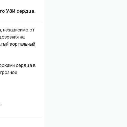
го УЗИ сердца.
, независимо от
дозрения на
атый аортальный
роками сердца в
 грозное
и
.