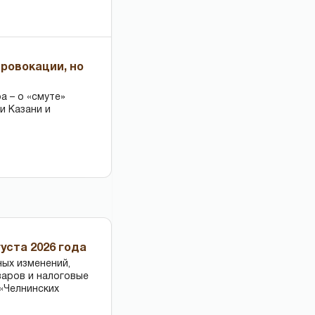
провокации, но
 – о «смуте»
и Казани и
уста 2026 года
ных изменений,
варов и налоговые
«Челнинских