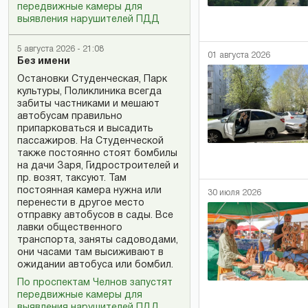
передвижные камеры для
выявления нарушителей ПДД
5 августа 2026 - 21:08
01 августа 2026
Без имени
Остановки Студенческая, Парк
культуры, Поликлиника всегда
забиты частниками и мешают
автобусам правильно
припарковаться и высадить
пассажиров. На Студенческой
также постоянно стоят бомбилы
на дачи Заря, Гидростроителей и
пр. возят, таксуют. Там
постоянная камера нужна или
30 июля 2026
перенести в другое место
отправку автобусов в сады. Все
лавки общественного
транспорта, заняты садоводами,
они часами там высиживают в
ожидании автобуса или бомбил.
По проспектам Челнов запустят
передвижные камеры для
выявления нарушителей ПДД