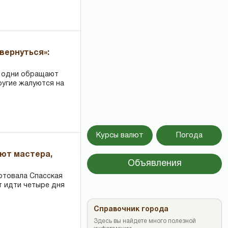
вернуться»:
: одни обращают
ругие жалуются на
Курсы валют
Погода
ают мастера,
Объявления
ртовала Спасская
т идти четыре дня
Справочник города
Здесь вы найдете много полезной