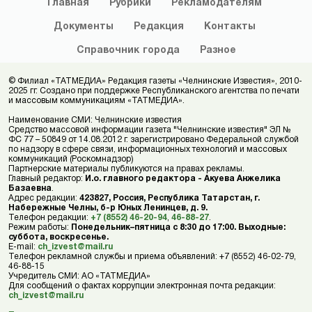
Главная
Рубрики
Рекламодателям
Документы
Редакция
Контакты
Справочник
города
Разное
© Филиал «ТАТМЕДИА» Редакция газеты «Челнинские Известия», 2010-
2025 гг. Создано при поддержке Республиканского агентства по печати
и массовым коммуникациям «ТАТМЕДИА».
Наименование СМИ: Челнинские известия
Средство массовой информации газета "Челнинские известия" ЭЛ №
ФС 77 – 50849 от 14.08.2012 г. зарегистрировано Федеральной службой
по надзору в сфере связи, информационных технологий и массовых
коммуникаций (Роскомнадзор)
Партнерские материалы публикуются на правах рекламы.
Главный редактор:
И.о. главного редактора - Акуева Анжелика
Базаевна
.
Адрес редакции:
423827, Россия, Республика Татарстан, г.
Набережные Челны, б-р Юных Ленинцев, д. 9.
Телефон редакции:
+7 (8552) 46-20-94
,
46-88-27
.
Режим работы:
Понедельник–пятница с 8:30 до 17:00. Выходные:
суббота, воскресенье.
E-mail:
ch_izvest@mail.ru
Телефон рекламной службы и приема объявлений: +7 (8552) 46-02-79,
46-88-15
Учредитель СМИ: АО «ТАТМЕДИА»
Для сообщений о фактах коррупции электронная почта редакции:
ch_izvest@mail.ru