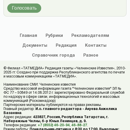
Голосовать
Главная
Рубрики
Рекламодателям
Документы
Редакция
Контакты
Справочник
города
Разное
© Филиал «ТАТМЕДИА» Редакция газеты «Челнинские Известия», 2010-
2025 гг. Создано при поддержке Республиканского агентства по печати
и массовым коммуникациям «ТАТМЕДИА».
Наименование СМИ: Челнинские известия
Средство массовой информации газета "Челнинские известия" ЭЛ №
ФС 77 – 50849 от 14.08.2012 г. зарегистрировано Федеральной службой
по надзору в сфере связи, информационных технологий и массовых
коммуникаций (Роскомнадзор)
Партнерские материалы публикуются на правах рекламы.
Главный редактор:
И.о. главного редактора - Акуева Анжелика
Базаевна
.
Адрес редакции:
423827, Россия, Республика Татарстан, г.
Набережные Челны, б-р Юных Ленинцев, д. 9.
Телефон редакции:
+7 (8552) 46-20-94
,
46-88-27
.
Режим работы:
Понедельник–пятница с 8:30 до 17:00. Выходные: