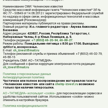
Наименование СМИ: Челнинские известия
Средство массовой информации газета "Челнинские известия" ЭЛ №
ФС 77 – 50849 от 14.08.2012 г. зарегистрировано Федеральной службой
по надзору в сфере связи, информационных технологий и массовых
коммуникаций (Роскомнадзор)
Партнерские материалы публикуются на правах рекламы.
Главный редактор:
И.о. главного редактора - Акуева Анжелика
Базаевна
.
Адрес редакции:
423827, Россия, Республика Татарстан, г.
Набережные Челны, б-р Юных Ленинцев, д. 9.
Телефон редакции:
+7 (8552) 46-20-94
,
46-88-27
.
Режим работы:
Понедельник–пятница с 8:30 до 17:00. Выходные:
суббота, воскресенье.
E-mail:
ch_izvest@mail.ru
Телефон рекламной службы и приема объявлений: +7 (8552) 46-02-79,
46-88-15
Учредитель СМИ: АО «ТАТМЕДИА»
Для сообщений о фактах коррупции электронная почта редакции:
ch_izvest@mail.ru
Политика о персональных данных
Антикоррупционная политика
Частичное или полное воспроизведение материалов газеты
«Челнинские известия» или сайта
chelny-izvest.ru
возможно
только при наличии гиперссылки.
АО «ТАТМЕДИА» использует «cookie»
для персонализации сервисов и
удобства пользователей сайтом. Использование «cookie» можно
отменить в настройках браузера.
Политика конфиденциальности