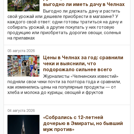
выгодно ли иметь дачу в Челнах
Выгодно ли держать дачу и растить
свой урожай или дешевле приобрести в магазине? У
каждого свой ответ: одни готовы тратиться на дачу и
собирать урожай, а другие покупать у них готовую
продукцию или приобретать дорогие овощи, соленья
на прилавках
05 августа 2026
Цены в Челнах за год: сравнили
чеки и выяснили, что
подорожало сильнее всего
Журналисты «Челнинских известий»
подняли свои чеки почти за полтора года и сравнили,
как изменились цены на популярные продукты — от
хлеба и молока до курицы, овощей и фруктов
04 августа 2026
«Собрались с 12-летней
дочерью в Эмираты, но бывший
муж против»