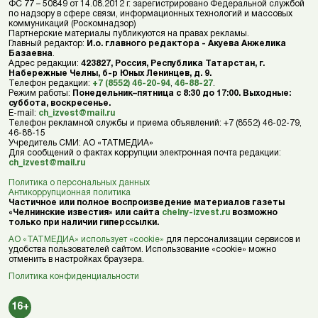
ФС 77 – 50849 от 14.08.2012 г. зарегистрировано Федеральной службой
по надзору в сфере связи, информационных технологий и массовых
коммуникаций (Роскомнадзор)
Партнерские материалы публикуются на правах рекламы.
Главный редактор:
И.о. главного редактора - Акуева Анжелика
Базаевна
.
Адрес редакции:
423827, Россия, Республика Татарстан, г.
Набережные Челны, б-р Юных Ленинцев, д. 9.
Телефон редакции:
+7 (8552) 46-20-94
,
46-88-27
.
Режим работы:
Понедельник–пятница с 8:30 до 17:00. Выходные:
суббота, воскресенье.
E-mail:
ch_izvest@mail.ru
Телефон рекламной службы и приема объявлений: +7 (8552) 46-02-79,
46-88-15
Учредитель СМИ: АО «ТАТМЕДИА»
Для сообщений о фактах коррупции электронная почта редакции:
ch_izvest@mail.ru
Политика о персональных данных
Антикоррупционная политика
Частичное или полное воспроизведение материалов газеты
«Челнинские известия» или сайта
chelny-izvest.ru
возможно
только при наличии гиперссылки.
АО «ТАТМЕДИА» использует «cookie»
для персонализации сервисов и
удобства пользователей сайтом. Использование «cookie» можно
отменить в настройках браузера.
Политика конфиденциальности
16+