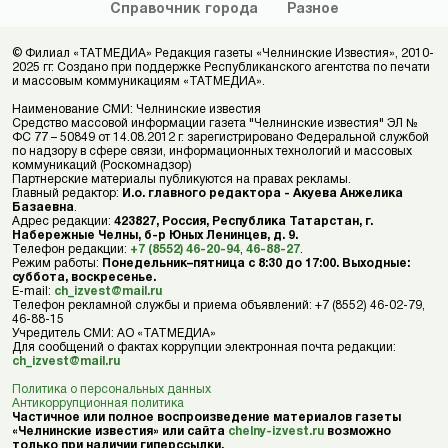
Справочник
города
Разное
© Филиал «ТАТМЕДИА» Редакция газеты «Челнинские Известия», 2010-
2025 гг. Создано при поддержке Республиканского агентства по печати
и массовым коммуникациям «ТАТМЕДИА».
Наименование СМИ: Челнинские известия
Средство массовой информации газета "Челнинские известия" ЭЛ №
ФС 77 – 50849 от 14.08.2012 г. зарегистрировано Федеральной службой
по надзору в сфере связи, информационных технологий и массовых
коммуникаций (Роскомнадзор)
Партнерские материалы публикуются на правах рекламы.
Главный редактор:
И.о. главного редактора - Акуева Анжелика
Базаевна
.
Адрес редакции:
423827, Россия, Республика Татарстан, г.
Набережные Челны, б-р Юных Ленинцев, д. 9.
Телефон редакции:
+7 (8552) 46-20-94
,
46-88-27
.
Режим работы:
Понедельник–пятница с 8:30 до 17:00. Выходные:
суббота, воскресенье.
E-mail:
ch_izvest@mail.ru
Телефон рекламной службы и приема объявлений: +7 (8552) 46-02-79,
46-88-15
Учредитель СМИ: АО «ТАТМЕДИА»
Для сообщений о фактах коррупции электронная почта редакции:
ch_izvest@mail.ru
Политика о персональных данных
Антикоррупционная политика
Частичное или полное воспроизведение материалов газеты
«Челнинские известия» или сайта
chelny-izvest.ru
возможно
только при наличии гиперссылки.