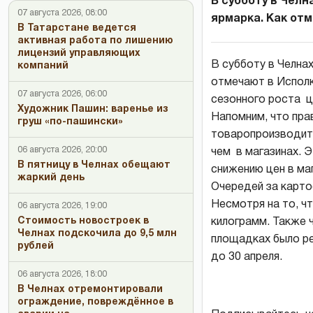
В субботу в Чел
07 августа 2026, 08:00
ярмарка. Как отме
В Татарстане ведется
активная работа по лишению
лицензий управляющих
В субботу в Челна
компаний
отмечают в Исполк
07 августа 2026, 06:00
сезонного роста 
Художник Пашин: варенье из
Напомним, что пра
груш «по-пашински»
товаропроизводите
06 августа 2026, 20:00
чем в магазинах. Э
В пятницу в Челнах обещают
снижению цен в маг
жаркий день
Очередей за картоф
Несмотря на то, чт
06 августа 2026, 19:00
Стоимость новостроек в
килограмм. Также ч
Челнах подскочила до 9,5 млн
площадках было ре
рублей
до 30 апреля.
06 августа 2026, 18:00
В Челнах отремонтировали
ограждение, повреждённое в