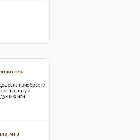
есплатно»
 дешевле приобрести
ться на дачу и
одукцию или
или, что