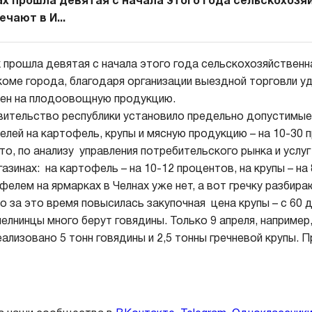
нах прошла девятая с начала этого года сельскохоз
чают в И...
х прошла девятая с начала этого года сельскохозяйственн
оме города, благодаря организации выездной торговли 
цен на плодоовощную продукцию.
вительство республики установило предельно допустимые
лей на картофель, крупы и мясную продукцию – на 10-30 
то, по анализу управления потребительского рынка и услуг
азинах: на картофель – на 10-12 процентов, на крупы – на
елем на ярмарках в Челнах уже нет, а вот гречку разбираю
о за это время повысилась закупочная цена крупы – с 60 д
елнинцы много берут говядины. Только 9 апреля, например
ализовано 5 тонн говядины и 2,5 тонны гречневой крупы. 