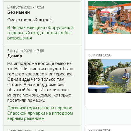
6 августа 2026 - 18:24
Без имени
Смехотворный штраф.
В Челнах женщина оборудовала
отдельный вход в подъезд без
разрешения
6 августа 2026 - 17:55
30 июля 2026
Дамир
На ипподроме вообще было не
то. На Шишкинских прудах было
гораздо красивее и интереснее.
Одни виды чего только там
стоили. А на ипподроме был
обычный базар. И так считают
многие мои знакомые, которые
посетили ярмарку.
Организаторы назвали перенос
Спасской ярмарки на ипподром
верным решением
29 июля 2026