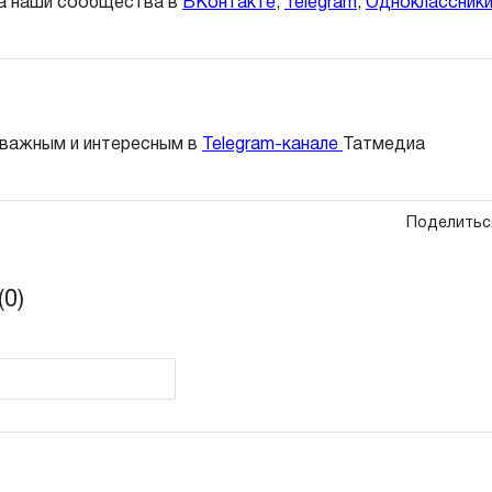
а наши сообщества в
ВКонтакте
,
Telegram
,
Одноклассник
 важным и интересным в
Telegram-канале
Татмедиа
Поделитьс
0)