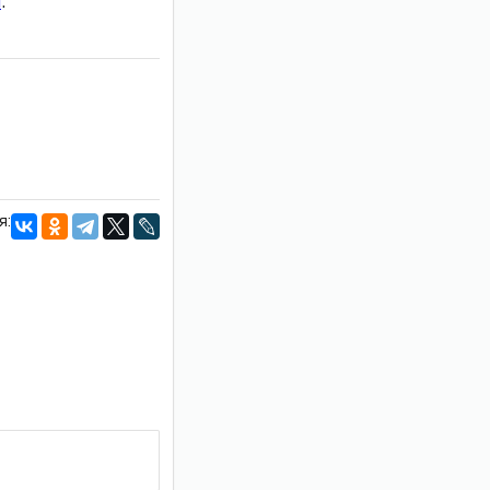
и
.
я: