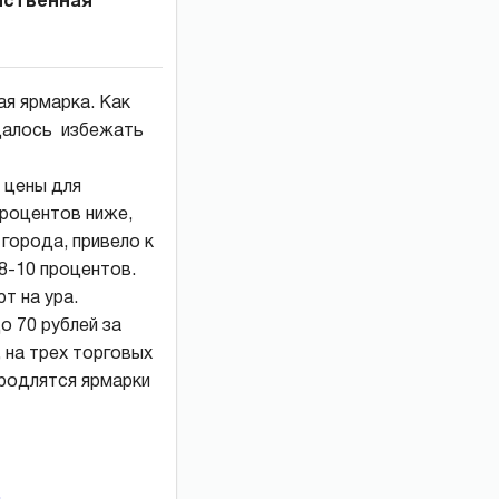
яйственная
ая ярмарка. Как
удалось избежать
 цены для
процентов ниже,
 города, привело к
 8-10 процентов.
т на ура.
о 70 рублей за
, на трех торговых
Продлятся ярмарки