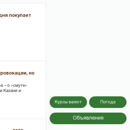
дня покупает
провокации, но
 – о «смуте»
и Казани и
Курсы валют
Погода
Объявления