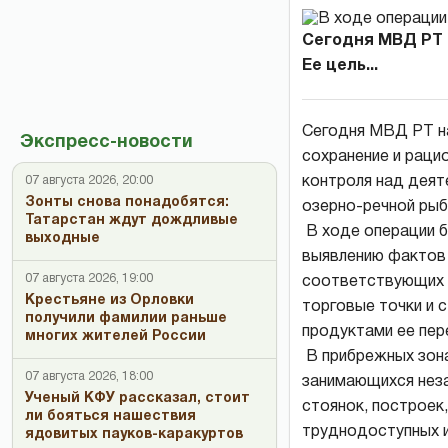
Сегодня МВД РТ 
Ее цель...
Сегодня МВД РТ на
Экспресс-новости
сохранение и раци
контроля над деят
07 августа 2026, 20:00
Зонты снова понадобятся:
озерно-речной рыб
Татарстан ждут дождливые
В ходе операции 
выходные
выявлению фактов 
07 августа 2026, 19:00
соответствующих 
Крестьяне из Орловки
торговые точки и 
получили фамилии раньше
продуктами ее пер
многих жителей России
В прибрежных зона
07 августа 2026, 18:00
занимающихся неза
Ученый КФУ рассказал, стоит
стоянок, построек,
ли бояться нашествия
труднодоступных и
ядовитых пауков-каракуртов