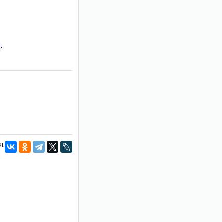
и
.
я: