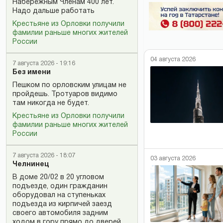
Набережным Членам 400 лет.
Надо дальше работать
Крестьяне из Орловки получили
фамилии раньше многих жителей
России
04 августа 2026
7 августа 2026 - 19:16
Без имени
Пешком по орловским улицам не
пройдешь. Тротуаров видимо
там никогда не будет.
Крестьяне из Орловки получили
фамилии раньше многих жителей
России
7 августа 2026 - 18:07
03 августа 2026
Челнинец
В доме 20/02 в 20 угловом
подъезде, один гражданин
оборудовал на ступеньках
подъезда из кирпичей заезд
своего автомобиля задним
ходом в гору прямо до дверей