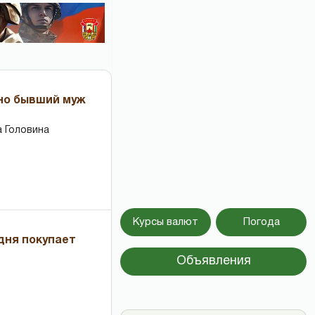
 но бывший муж
 Головина
Курсы валют
Погода
дня покупает
Объявления