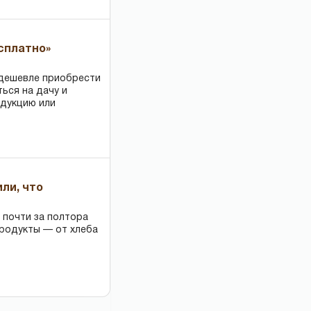
есплатно»
 дешевле приобрести
ться на дачу и
одукцию или
или, что
 почти за полтора
продукты — от хлеба