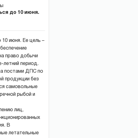
ся до 10 июня.
10 июня. Ее цель –
обеспечение
на право добычи
-летний период.
та постами ДПС по
й продукции без
ся самовольные
речной рыбой и
лению лиц,
анкционированных
ия. В
ные летательные