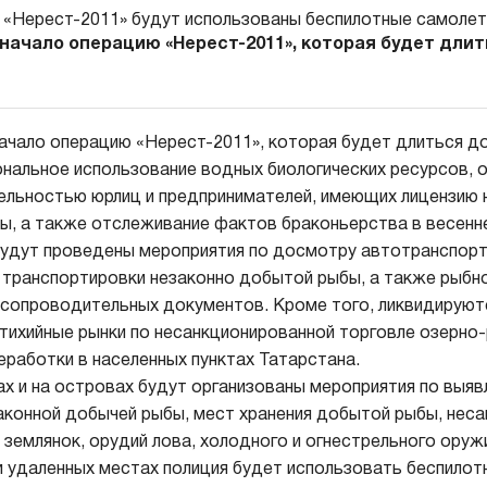
начало операцию «Нерест-2011», которая будет длить
чало операцию «Нерест-2011», которая будет длиться до 
ональное использование водных биологических ресурсов, 
ельностью юрлиц и предпринимателей, имеющих лицензию 
ы, а также отслеживание фактов браконьерства в весенне
будут проведены мероприятия по досмотру автотранспор
транспортировки незаконно добытой рыбы, а также рыбно
сопроводительных документов. Кроме того, ликвидируют
стихийные рынки по несанкционированной торговле озерно-
еработки в населенных пунктах Татарстана.
х и на островах будут организованы мероприятия по выяв
конной добычей рыбы, мест хранения добытой рыбы, нес
 землянок, орудий лова, холодного и огнестрельного оруж
 удаленных местах полиция будет использовать беспилот