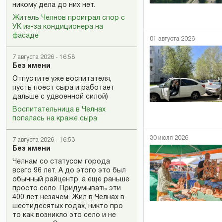
никому дела до них нет.
Житель Челнов проиграл спор с
УК из-за кондиционера на
фасаде
01 августа 2026
7 августа 2026 - 16:58
Без имени
Отпустите уже воспитателя,
пусть поест сыра и работает
дальше с удвоенной силой)
Воспитательница в Челнах
попалась на краже сыра
30 июля 2026
7 августа 2026 - 16:53
Без имени
Челнам со статусом города
всего 96 лет. А до этого это был
обычный райцентр, а еще раньше
просто село. Придумывать эти
400 лет незачем. Жил в Челнах в
шестидесятых годах, никто про
то как возникло это село и не