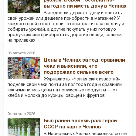
рублей, а свой – бесплатно»
выгодно ли иметь дачу в Челнах
Выгодно ли держать дачу и растить
свой урожай или дешевле приобрести в магазине? У
каждого свой ответ: одни готовы тратиться на дачу и
собирать урожай, а другие покупать у них готовую
продукцию или приобретать дорогие овощи, соленья
на прилавках
05 августа 2026
Цены в Челнах за год: сравнили
чеки и выяснили, что
подорожало сильнее всего
Журналисты «Челнинских известий»
подняли свои чеки почти за полтора года и сравнили,
как изменились цены на популярные продукты — от
хлеба и молока до курицы, овощей и фруктов
04 августа 2026
Был ранен восемь раз: герои
СССР на карте Челнов
В Набережных Челнах несколько сотен