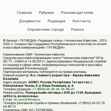
Главная
Рубрики
Рекламодателям
Документы
Редакция
Контакты
Справочник
города
Разное
© Филиал «ТАТМЕДИА» Редакция газеты «Челнинские Известия», 2010-
2025 гг. Создано при поддержке Республиканского агентства по печати
и массовым коммуникациям «ТАТМЕДИА».
Наименование СМИ: Челнинские известия
Средство массовой информации газета "Челнинские известия" ЭЛ №
ФС 77 – 50849 от 14.08.2012 г. зарегистрировано Федеральной службой
по надзору в сфере связи, информационных технологий и массовых
коммуникаций (Роскомнадзор)
Партнерские материалы публикуются на правах рекламы.
Главный редактор:
И.о. главного редактора - Акуева Анжелика
Базаевна
.
Адрес редакции:
423827, Россия, Республика Татарстан, г.
Набережные Челны, б-р Юных Ленинцев, д. 9.
Телефон редакции:
+7 (8552) 46-20-94
,
46-88-27
.
Режим работы:
Понедельник–пятница с 8:30 до 17:00. Выходные:
суббота, воскресенье.
E-mail:
ch_izvest@mail.ru
Телефон рекламной службы и приема объявлений: +7 (8552) 46-02-79,
46-88-15
Учредитель СМИ: АО «ТАТМЕДИА»