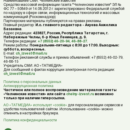
Наименование СМИ: Челнинские известия
Средство массовой информации газета "Челнинские известия" ЭЛ №
ФС 77 – 50849 от 14.08.2012 г. зарегистрировано Федеральной службой
по надзору в сфере связи, информационных технологий и массовых
коммуникаций (Роскомнадзор)
Партнерские материалы публикуются на правах рекламы.
Главный редактор:
И.о. главного редактора - Акуева Анжелика
Базаевна
.
Адрес редакции:
423827, Россия, Республика Татарстан, г.
Набережные Челны, б-р Юных Ленинцев, д. 9.
Телефон редакции:
+7 (8552) 46-20-94
,
46-88-27
.
Режим работы:
Понедельник–пятница с 8:30 до 17:00. Выходные:
суббота, воскресенье.
E-mail:
ch_izvest@mail.ru
Телефон рекламной службы и приема объявлений: +7 (8552) 46-02-79,
46-88-15
Учредитель СМИ: АО «ТАТМЕДИА»
Для сообщений о фактах коррупции электронная почта редакции:
ch_izvest@mail.ru
Политика о персональных данных
Антикоррупционная политика
Частичное или полное воспроизведение материалов газеты
«Челнинские известия» или сайта
chelny-izvest.ru
возможно
только при наличии гиперссылки.
АО «ТАТМЕДИА» использует «cookie»
для персонализации сервисов и
удобства пользователей сайтом. Использование «cookie» можно
отменить в настройках браузера.
Политика конфиденциальности