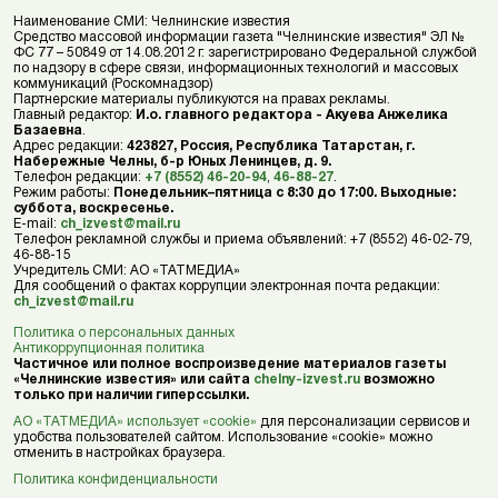
Наименование СМИ: Челнинские известия
Средство массовой информации газета "Челнинские известия" ЭЛ №
ФС 77 – 50849 от 14.08.2012 г. зарегистрировано Федеральной службой
по надзору в сфере связи, информационных технологий и массовых
коммуникаций (Роскомнадзор)
Партнерские материалы публикуются на правах рекламы.
Главный редактор:
И.о. главного редактора - Акуева Анжелика
Базаевна
.
Адрес редакции:
423827, Россия, Республика Татарстан, г.
Набережные Челны, б-р Юных Ленинцев, д. 9.
Телефон редакции:
+7 (8552) 46-20-94
,
46-88-27
.
Режим работы:
Понедельник–пятница с 8:30 до 17:00. Выходные:
суббота, воскресенье.
E-mail:
ch_izvest@mail.ru
Телефон рекламной службы и приема объявлений: +7 (8552) 46-02-79,
46-88-15
Учредитель СМИ: АО «ТАТМЕДИА»
Для сообщений о фактах коррупции электронная почта редакции:
ch_izvest@mail.ru
Политика о персональных данных
Антикоррупционная политика
Частичное или полное воспроизведение материалов газеты
«Челнинские известия» или сайта
chelny-izvest.ru
возможно
только при наличии гиперссылки.
АО «ТАТМЕДИА» использует «cookie»
для персонализации сервисов и
удобства пользователей сайтом. Использование «cookie» можно
отменить в настройках браузера.
Политика конфиденциальности