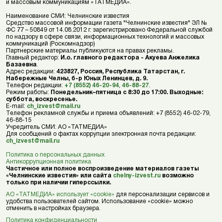
и массовым коммуникациям «ТАТМЕДИА».
Наименование СМИ: Челнинские известия
Средство массовой информации газета "Челнинские известия" ЭЛ №
ФС 77 – 50849 от 14.08.2012 г. зарегистрировано Федеральной службой
по надзору в сфере связи, информационных технологий и массовых
коммуникаций (Роскомнадзор)
Партнерские материалы публикуются на правах рекламы.
Главный редактор:
И.о. главного редактора - Акуева Анжелика
Базаевна
.
Адрес редакции:
423827, Россия, Республика Татарстан, г.
Набережные Челны, б-р Юных Ленинцев, д. 9.
Телефон редакции:
+7 (8552) 46-20-94
,
46-88-27
.
Режим работы:
Понедельник–пятница с 8:30 до 17:00. Выходные:
суббота, воскресенье.
E-mail:
ch_izvest@mail.ru
Телефон рекламной службы и приема объявлений: +7 (8552) 46-02-79,
46-88-15
Учредитель СМИ: АО «ТАТМЕДИА»
Для сообщений о фактах коррупции электронная почта редакции:
ch_izvest@mail.ru
Политика о персональных данных
Антикоррупционная политика
Частичное или полное воспроизведение материалов газеты
«Челнинские известия» или сайта
chelny-izvest.ru
возможно
только при наличии гиперссылки.
АО «ТАТМЕДИА» использует «cookie»
для персонализации сервисов и
удобства пользователей сайтом. Использование «cookie» можно
отменить в настройках браузера.
Политика конфиденциальности