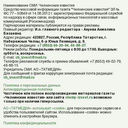
Наименование СМИ: Челнинские известия
Средство массовой информации газета "Челнинские известия" ЭЛ №
ФС 77 – 50849 от 14.08.2012 г. зарегистрировано Федеральной службой
по надзору в сфере связи, информационных технологий и массовых
коммуникаций (Роскомнадзор)
Партнерские материалы публикуются на правах рекламы.
Главный редактор:
И.о. главного редактора - Акуева Анжелика
Базаевна
.
Адрес редакции:
423827, Россия, Республика Татарстан, г.
Набережные Челны, б-р Юных Ленинцев, д. 9.
Телефон редакции:
+7 (8552) 46-20-94
,
46-88-27
.
Режим работы:
Понедельник–пятница с 8:30 до 17:00. Выходные:
суббота, воскресенье.
E-mail:
ch_izvest@mail.ru
Телефон рекламной службы и приема объявлений: +7 (8552) 46-02-79,
46-88-15
Учредитель СМИ: АО «ТАТМЕДИА»
Для сообщений о фактах коррупции электронная почта редакции:
ch_izvest@mail.ru
Политика о персональных данных
Антикоррупционная политика
Частичное или полное воспроизведение материалов газеты
«Челнинские известия» или сайта
chelny-izvest.ru
возможно
только при наличии гиперссылки.
АО «ТАТМЕДИА» использует «cookie»
для персонализации сервисов и
удобства пользователей сайтом. Использование «cookie» можно
отменить в настройках браузера.
Политика конфиденциальности