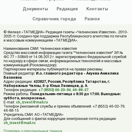
Документы
Редакция
Контакты
Справочник
города
Разное
© Филиал «ТАТМЕДИА» Редакция газеты «Челнинские Известия», 2010-
2025 гг. Создано при поддержке Республиканского агентства по печати
и массовым коммуникациям «ТАТМЕДИА».
Наименование СМИ: Челнинские известия
Средство массовой информации газета "Челнинские известия" ЭЛ №
ФС 77 – 50849 от 14.08.2012 г. зарегистрировано Федеральной службой
по надзору в сфере связи, информационных технологий и массовых
коммуникаций (Роскомнадзор)
Партнерские материалы публикуются на правах рекламы.
Главный редактор:
И.о. главного редактора - Акуева Анжелика
Базаевна
.
Адрес редакции:
423827, Россия, Республика Татарстан, г.
Набережные Челны, б-р Юных Ленинцев, д. 9.
Телефон редакции:
+7 (8552) 46-20-94
,
46-88-27
.
Режим работы:
Понедельник–пятница с 8:30 до 17:00. Выходные:
суббота, воскресенье.
E-mail:
ch_izvest@mail.ru
Телефон рекламной службы и приема объявлений: +7 (8552) 46-02-79,
46-88-15
Учредитель СМИ: АО «ТАТМЕДИА»
Для сообщений о фактах коррупции электронная почта редакции:
ch_izvest@mail.ru
Политика о персональных данных