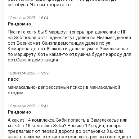
автобуса .Что вы творите то.
12 января 2025 - 16:04
Рандомно
Пустите хотя бы 9 маршрут теперь при движении с НГ
на Зяб после ост Пединститут далее по Низаметдинова
ост Военкомат Санэпидемстанция далее по ул
Комарова до ост 8 школа и дальше уже в Замелекесье
по маршруту. Хоть какая-то отдушина будет народу для
ост.Санэпидемстанция
12 января 2025 - 15:59
пасс
маниакально-депрессивный психоз в маниакальной
стадии
12 января 2025 - 15:41
Рандомно
А как из 14 комплекса Зяби попасть в Замелекесье или
хотяб в 19 комплекс Зяби? Раньше 12 ездил, теперь
предлагают от первой дороги до остановки 8 школа
чапать пешком, столько метров хоть раз по гололедице