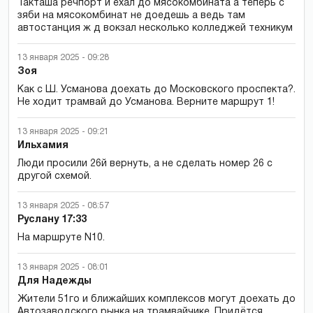
Такташа речпорт и ехал до мясокомбината а теперь с
зяби на мясокомбинат не доедешь а ведь там
автостанция ж д вокзал несколько колледжей техникум
13 января 2025 - 09:28
Зоя
Как с Ш. Усманова доехать до Московского проспекта?.
Не ходит трамвай до Усманова. Верните маршрут 1!
13 января 2025 - 09:21
Ильхамия
Люди просили 26й вернуть, а не сделать номер 26 с
другой схемой.
13 января 2025 - 08:57
Руслану 17:33
На маршруте N10.
13 января 2025 - 08:01
Для Надежды
Жители 51го и ближайших комплексов могут доехать до
Автозаводского рынка на трамвайчике. Придётся