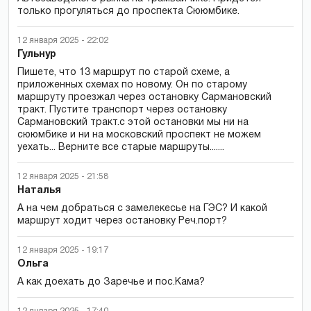
только прогуляться до проспекта Сююмбике.
12 января 2025 - 22:02
Гульнур
Пишете, что 13 маршрут по старой схеме, а
приложенных схемах по новому. Он по старому
маршруту проезжал через остановку Сармановский
тракт. Пустите транспорт через остановку
Сармановский тракт.с этой остановки мы ни на
сююмбике и ни на московский проспект не можем
уехать... Верните все старые маршруты.......
12 января 2025 - 21:58
Наталья
А на чем добраться с замелекесье на ГЭС? И какой
маршрут ходит через остановку Реч.порт?
12 января 2025 - 19:17
Ольга
А как доехать до Заречье и пос.Кама?