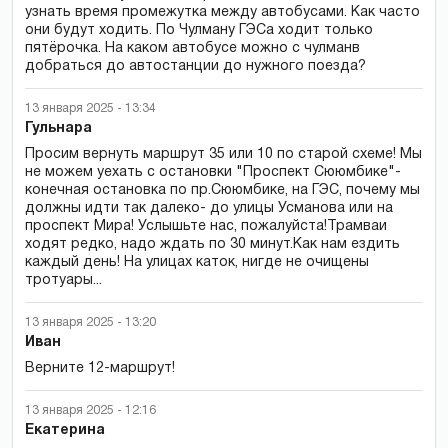
узнать время промежутка между автобусами. Как часто
они будут ходить. По Чулману ГЭСа ходит только
пятёрочка. На каком автобусе можно с чулманв
добраться до автостанции до нужного поезда?
13 января 2025 - 13:34
Гульнара
Просим вернуть маршрут 35 или 10 по старой схеме! Мы
не можем уехать с остановки "Проспект Сююмбике"-
конечная остановка по пр.Сююмбике, на ГЭС, почему мы
должны идти так далеко- до улицы Усманова или на
проспект Мира! Услышьте нас, пожалуйста!Трамваи
ходят редко, надо ждать по 30 минут.Как нам ездить
каждый день! На улицах каток, нигде не очищены
тротуары...
13 января 2025 - 13:20
Иван
Верните 12-маршрут!
13 января 2025 - 12:16
Екатерина