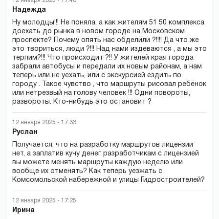
12 января 2025 - 17:40
Надежда
Ну молодцы!!! Не поняла, а как жителям 51 50 комплекса
доехать до рынка в новом городе на Московском
проспекте? Почему опять нас обделили ?!!!! Да что же
это твориться, люди ?!!! Над нами издеваются , а мы это
терпим?!!! Что происходит ?!! У жителей края города
забрали автобусы и передали их новым районам, а нам
теперь или не уехать, или с экскурсией ездить по
городу . Такое чувство , что маршруты рисовал ребёнок
или нетрезвый на голову человек !!! Одни повороты,
развороты. Кто-нибудь это остановит ?
12 января 2025 - 17:33
Руслан
Получается, что на разработку маршрутов лицензии
нет, а заплатив кучу денег разработчикам с лицензией
вы можете менять маршруты каждую неделю или
вообще их отменять? Как теперь уезжать с
Комсомольской набережной и улицы Гидростроителей?
12 января 2025 - 17:25
Ирина