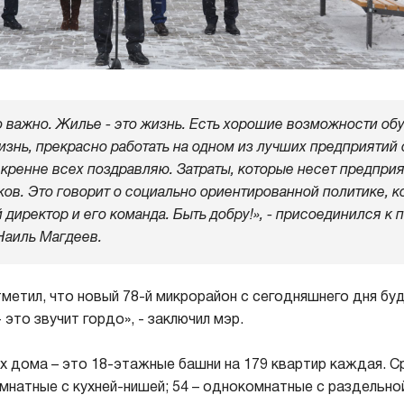
о важно. Жилье - это жизнь. Есть хорошие возможности об
знь, прекрасно работать на одном из лучших предприятий 
ренне всех поздравляю. Затраты, которые несет предприя
ков. Это говорит о социально ориентированной политике, 
 директор и его команда. Быть добру!», - присоединился к
Наиль Магдеев.
метил, что новый 78-й микрорайон с сегодняшнего дня бу
это звучит гордо», - заключил мэр.
х дома – это 18-этажные башни на 179 квартир каждая. Ср
мнатные с кухней-нишей; 54 – однокомнатные с раздельной 