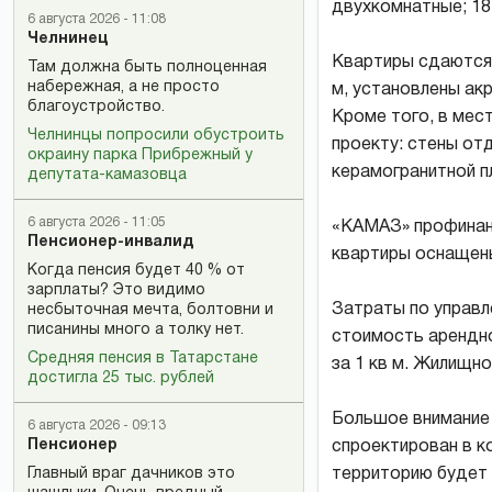
двухкомнатные; 18
6 августа 2026 - 11:08
Челнинец
Квартиры сдаются 
Там должна быть полноценная
набережная, а не просто
м, установлены ак
благоустройство.
Кроме того, в мес
Челнинцы попросили обустроить
проекту: стены от
окраину парка Прибрежный у
керамогранитной п
депутата-камазовца
6 августа 2026 - 11:05
«КАМАЗ» профинанс
Пенсионер-инвалид
квартиры оснащен
Когда пенсия будет 40 % от
зарплаты? Это видимо
Затраты по управл
несбыточная мечта, болтовни и
писанины много а толку нет.
стоимость арендно
Средняя пенсия в Татарстане
за 1 кв м. Жилищн
достигла 25 тыс. рублей
Большое внимание 
6 августа 2026 - 09:13
Пенсионер
спроектирован в к
Главный враг дачников это
территорию будет 