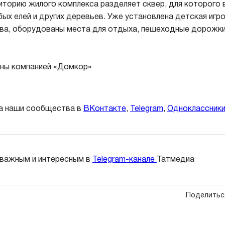
иторию жилого комплекса разделяет сквер, для которого
убых елей и других деревьев. Уже установлена детская игр
ева, оборудованы места для отдыха, пешеходные дорожк
ны компанией «Домкор»
а наши сообщества в
ВКонтакте
,
Telegram
,
Одноклассник
 важным и интересным в
Telegram-канале
Татмедиа
Поделитьс