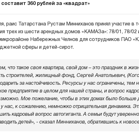
составит 360 рублей за «квадрат»
ля, раис Татарстана Рустам Минниханов принял участие в
я трех из шести арендных домов «КАМАЗа»: 78/01, 78/02 и
 микрорайоне Набережных Челнов для сотрудников ПАО «К
джетной сферы и детей-сирот.
м, что такое своя квартира, свой дом – это праздник в жизн
ть строителей, жилищный фонд, Сергей Анатольевич, (Когог
годарить за настойчивость. Ресурсы у нас ограничены, тем
кое предприятие в целом для нашей страны, и вопрос кадр
зможно. Мое пожелание, чтобы в этих домах было больше 
у нас, к сожалению, немножко отрицательная динамика. Эт
шить кадровый вопрос автогиганта. А семьи будут уверенно
аводить детей», - сказал Минниханов, обратившись к новос