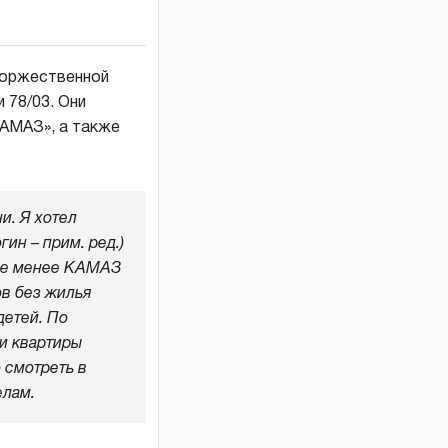
 торжественной
 78/03. Они
АМАЗ», а также
и. Я хотел
ин – прим. ред.)
 не менее КАМАЗ
ов без жилья
детей. По
и квартиры
 смотреть в
елам.