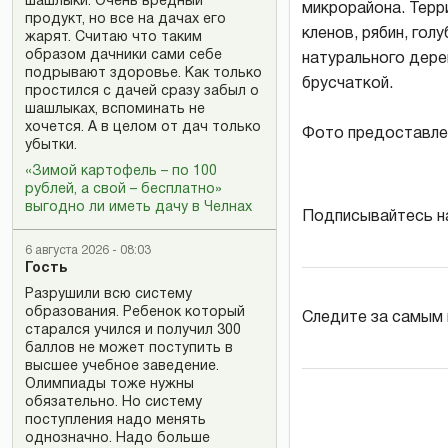
шашлыки. Очень вредный
микрорайона. Терр
продукт, но все на дачах его
кленов, рябин, гол
жарят. Считаю что таким
образом дачники сами себе
натурального дер
подрывают здоровье. Как только
брусчаткой.
простился с дачей сразу забыл о
шашлыках, вспоминать не
хочется. А в целом от дач только
Фото предоставле
убытки.
«Зимой картофель – по 100
рублей, а свой – бесплатно»
выгодно ли иметь дачу в Челнах
Подписывайтесь н
6 августа 2026 - 08:03
Гость
Разрушили всю систему
образования. Ребенок который
Следите за самым
старался учился и получил 300
баллов не может поступить в
высшее учебное заведение.
Олимпиады тоже нужны
обязательно. Но систему
поступления надо менять
однозначно. Надо больше