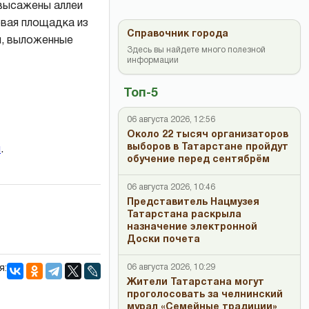
 высажены аллеи
овая площадка из
Справочник города
и, выложенные
Здесь вы найдете много полезной
информации
Топ-5
06 августа 2026, 12:56
Около 22 тысяч организаторов
выборов в Татарстане пройдут
и
.
обучение перед сентябрём
06 августа 2026, 10:46
Представитель Нацмузея
Татарстана раскрыла
назначение электронной
Доски почета
06 августа 2026, 10:29
я:
Жители Татарстана могут
проголосовать за челнинский
мурал «Семейные традиции»