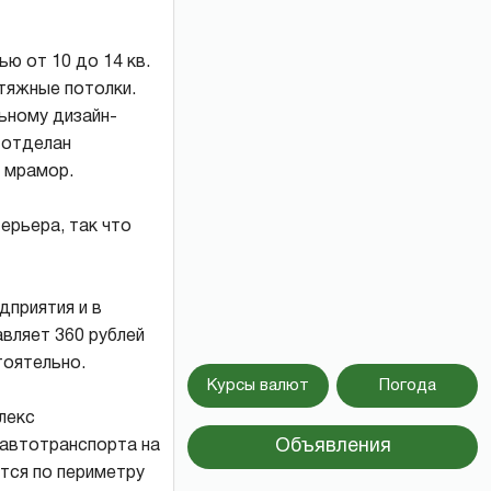
ю от 10 до 14 кв.
тяжные потолки.
ьному дизайн-
 отделан
д мрамор.
ерьера, так что
дприятия и в
вляет 360 рублей
тоятельно.
Курсы валют
Погода
лекс
Объявления
 автотранспорта на
тся по периметру