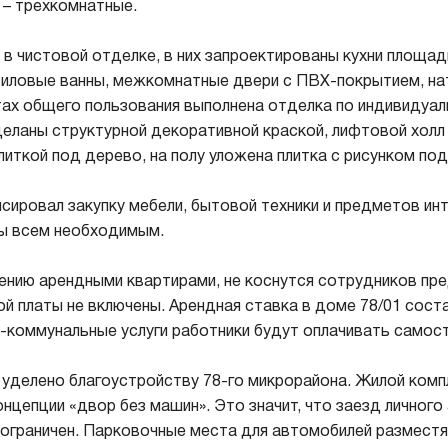
 – трехкомнатные.
в чистовой отделке, в них запроектированы кухни площадь
риловые ванны, межкомнатные двери с ПВХ-покрытием, на
тах общего пользования выполнена отделка по индивидуал
деланы структурной декоративной краской, лифтовой холл
литкой под дерево, на полу уложена плитка с рисунком по
ировал закупку мебели, бытовой техники и предметов инт
ы всем необходимым.
ению арендными квартирами, не коснутся сотрудников пре
й платы не включены. Арендная ставка в доме 78/01 соста
о-коммунальные услуги работники будут оплачивать самос
уделено благоустройству 78-го микрорайона. Жилой комп
онцепции «двор без машин». Это значит, что заезд личного
ограничен. Парковочные места для автомобилей разместя