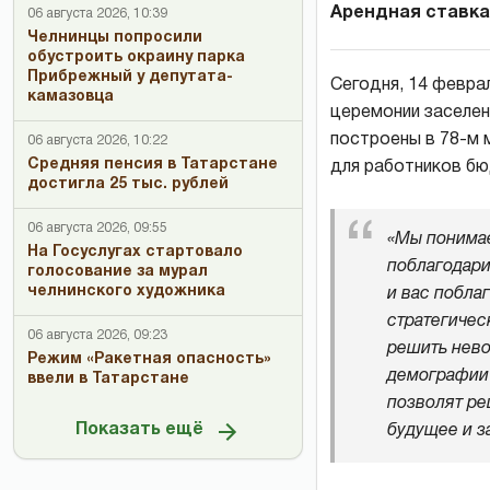
Арендная ставка 
06 августа 2026, 10:39
Челнинцы попросили
обустроить окраину парка
Прибрежный у депутата-
Сегодня, 14 февра
камазовца
церемонии заселени
построены в 78-м
06 августа 2026, 10:22
Средняя пенсия в Татарстане
для работников бю
достигла 25 тыс. рублей
06 августа 2026, 09:55
«Мы понимае
На Госуслугах стартовало
поблагодари
голосование за мурал
челнинского художника
и вас побла
стратегичес
06 августа 2026, 09:23
решить нево
Режим «Ракетная опасность»
демографии 
ввели в Татарстане
позволят ре
Показать ещё
будущее и з