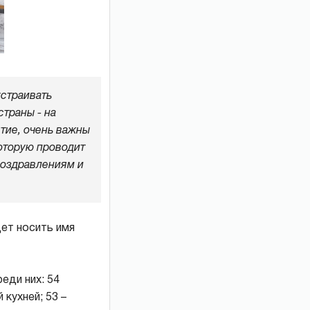
устраивать
страны - на
тие, очень важны
которую проводит
 поздравлениям и
дет носить имя
еди них: 54
кухней; 53 –