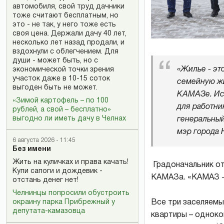
автомобиля, свой труд дачники
тоже считают бесплатным, но
это - не так, у него тоже есть
своя цена. Держали дачу 40 лет,
несколько лет назад продали, и
вздохнули с облегчением. Для
души - может быть, но с
«Жилье - эт
экономической точки зрения
участок даже в 10-15 соток
семейную жи
выгоден быть не может.
КАМАЗе. Иск
«Зимой картофель – по 100
для работни
рублей, а свой – бесплатно»
выгодно ли иметь дачу в Челнах
генеральный
мэр города 
6 августа 2026 - 11:45
Без имени
Жить на куличках и права качать!
Градоначальник от
Купи сапоги и дождевик -
КАМАЗа. «КАМАЗ - 
отстань денег нет!
Челнинцы попросили обустроить
окраину парка Прибрежный у
Все три заселяемы
депутата-камазовца
квартиры – одноко