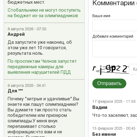
Комментарии (
бюджетных мест.
Стобалльники не могут поступить
на бюджет из-за олимпиадников
Ваше имя
6 августа 2026 - 07:30
Андрей
Добавьте комментарий
Да запустите уже наконец, об
этом уже лет 10 говорится,
результата ноль.
По проспектам Челнов запустят
передвижные камеры для
выявления нарушителей ПДД
Отправить
6 августа 2026 - 04:41
Для ***
Почему "хитрые и удачливые".Вы
17 февраля 2025 - 11:56
знаете как пашут олимпиадники?
Вадим
Вы думаете так просто стать
победителем или призером
Что-то заселяют, зас
олимпиады.У меня внук
перепахивает столько
15 февраля 2025 - 00:45
информации,что вам и не
Без имени