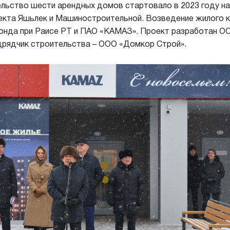
льство шести арендных домов стартовало в 2023 году на
екта Яшьлек и Машиностроительной. Возведение жилого 
фонда при Раисе РТ и ПАО «КАМАЗ». Проект разработан 
дрядчик строительства – ООО «Домкор Строй».