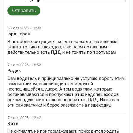
Отправить
8 июля 2026 - 12:33
юра _трак
В подобных ситуациях , когда переходят на зеленый
,жалко только пешеходов, а ко всем остальным -
действительно есть ПДД и не гонять по тротуарам
7 июля 2026 - 18:53
Радик
Сам водитель и принципиально не уступаю дорогу этим
самокатчикам, велосипедистам и другой
неспешившейся шушере. А тем водятлам, которые
останавливаются и пропускают этих недопешеходов,
рекомендую внимательно перечитать ПДД. Из за вас
эти самокатчики и борзо заезжают на пешеходку.
7 июля 2026 - 12:42
Катя
Не сигналят, не притормаживают, приходится ходить