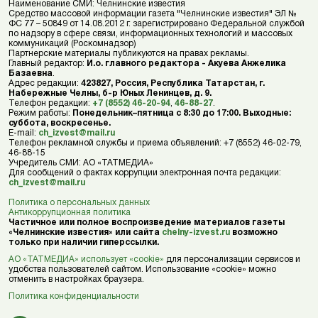
Наименование СМИ: Челнинские известия
Средство массовой информации газета "Челнинские известия" ЭЛ №
ФС 77 – 50849 от 14.08.2012 г. зарегистрировано Федеральной службой
по надзору в сфере связи, информационных технологий и массовых
коммуникаций (Роскомнадзор)
Партнерские материалы публикуются на правах рекламы.
Главный редактор:
И.о. главного редактора - Акуева Анжелика
Базаевна
.
Адрес редакции:
423827, Россия, Республика Татарстан, г.
Набережные Челны, б-р Юных Ленинцев, д. 9.
Телефон редакции:
+7 (8552) 46-20-94
,
46-88-27
.
Режим работы:
Понедельник–пятница с 8:30 до 17:00. Выходные:
суббота, воскресенье.
E-mail:
ch_izvest@mail.ru
Телефон рекламной службы и приема объявлений: +7 (8552) 46-02-79,
46-88-15
Учредитель СМИ: АО «ТАТМЕДИА»
Для сообщений о фактах коррупции электронная почта редакции:
ch_izvest@mail.ru
Политика о персональных данных
Антикоррупционная политика
Частичное или полное воспроизведение материалов газеты
«Челнинские известия» или сайта
chelny-izvest.ru
возможно
только при наличии гиперссылки.
АО «ТАТМЕДИА» использует «cookie»
для персонализации сервисов и
удобства пользователей сайтом. Использование «cookie» можно
отменить в настройках браузера.
Политика конфиденциальности