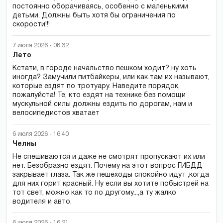
постоянно оборачиваясь, особенно с маленькими
детьми. Должны быть хотя бы ограничения по
скорости!!!
7 июля 2026 - 08:32
Лето
Кстати, в городе начальство пешком ходит? ну хоть
иногда? Замучили питбайкеры, или как там их называют,
которые ездят по тротуару. Наведите порядок,
пожалуйста! Те, кто ездят на технике без помощи
мускульной силы должны ездить по дорогам, нам и
велосипедистов хватает
6 июля 2026 - 16:40
Челны
Не спешиваются и даже не смотрят пропускают их или
нет. Безобразно ездят. Почему на этот вопрос ГИБДД
закрывает глаза. Так же пешеходы спокойно идут ,когда
для них горит красный. Ну если вы хотите побыстрей на
тот свет, можно как то по другому...,а ту жалко
водителя и авто.
6 июля 2026 - 16:21