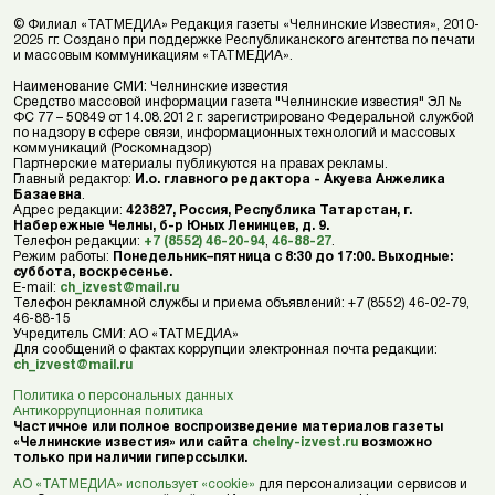
© Филиал «ТАТМЕДИА» Редакция газеты «Челнинские Известия», 2010-
2025 гг. Создано при поддержке Республиканского агентства по печати
и массовым коммуникациям «ТАТМЕДИА».
Наименование СМИ: Челнинские известия
Средство массовой информации газета "Челнинские известия" ЭЛ №
ФС 77 – 50849 от 14.08.2012 г. зарегистрировано Федеральной службой
по надзору в сфере связи, информационных технологий и массовых
коммуникаций (Роскомнадзор)
Партнерские материалы публикуются на правах рекламы.
Главный редактор:
И.о. главного редактора - Акуева Анжелика
Базаевна
.
Адрес редакции:
423827, Россия, Республика Татарстан, г.
Набережные Челны, б-р Юных Ленинцев, д. 9.
Телефон редакции:
+7 (8552) 46-20-94
,
46-88-27
.
Режим работы:
Понедельник–пятница с 8:30 до 17:00. Выходные:
суббота, воскресенье.
E-mail:
ch_izvest@mail.ru
Телефон рекламной службы и приема объявлений: +7 (8552) 46-02-79,
46-88-15
Учредитель СМИ: АО «ТАТМЕДИА»
Для сообщений о фактах коррупции электронная почта редакции:
ch_izvest@mail.ru
Политика о персональных данных
Антикоррупционная политика
Частичное или полное воспроизведение материалов газеты
«Челнинские известия» или сайта
chelny-izvest.ru
возможно
только при наличии гиперссылки.
АО «ТАТМЕДИА» использует «cookie»
для персонализации сервисов и