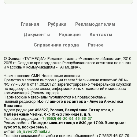
Главная
Рубрики
Рекламодателям
Документы
Редакция
Контакты
Справочник
города
Разное
© Филиал «ТАТМЕДИА» Редакция газеты «Челнинские Известия», 2010-
2025 гг. Создано при поддержке Республиканского агентства по печати
и массовым коммуникациям «ТАТМЕДИА».
Наименование СМИ: Челнинские известия
Средство массовой информации газета "Челнинские известия" ЭЛ №
ФС 77 – 50849 от 14.08.2012 г. зарегистрировано Федеральной службой
по надзору в сфере связи, информационных технологий и массовых
коммуникаций (Роскомнадзор)
Партнерские материалы публикуются на правах рекламы.
Главный редактор:
И.о. главного редактора - Акуева Анжелика
Базаевна
.
Адрес редакции:
423827, Россия, Республика Татарстан, г.
Набережные Челны, б-р Юных Ленинцев, д. 9.
Телефон редакции:
+7 (8552) 46-20-94
,
46-88-27
.
Режим работы:
Понедельник–пятница с 8:30 до 17:00. Выходные:
суббота, воскресенье.
E-mail:
ch_izvest@mail.ru
Телефон рекламной службы и приема объявлений: +7 (8552) 46-02-79,