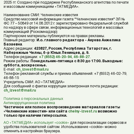
2025 гг. Создано при поддержке Республиканского агентства по печати
и массовым коммуникациям «ТАТМЕДИА».
Наименование СМИ: Челнинские известия
Средство массовой информации газета "Челнинские известия" ЭЛ №
ФС 77 – 50849 от 14.08.2012 г. зарегистрировано Федеральной службой
по надзору в сфере связи, информационных технологий и массовых
коммуникаций (Роскомнадзор)
Партнерские материалы публикуются на правах рекламы.
Главный редактор:
И.о. главного редактора - Акуева Анжелика
Базаевна
.
Адрес редакции:
423827, Россия, Республика Татарстан, г.
Набережные Челны, б-р Юных Ленинцев, д. 9.
Телефон редакции:
+7 (8552) 46-20-94
,
46-88-27
.
Режим работы:
Понедельник–пятница с 8:30 до 17:00. Выходные:
суббота, воскресенье.
E-mail:
ch_izvest@mail.ru
Телефон рекламной службы и приема объявлений: +7 (8552) 46-02-79,
46-88-15
Учредитель СМИ: АО «ТАТМЕДИА»
Для сообщений о фактах коррупции электронная почта редакции:
ch_izvest@mail.ru
Политика о персональных данных
Антикоррупционная политика
Частичное или полное воспроизведение материалов газеты
«Челнинские известия» или сайта
chelny-izvest.ru
возможно
только при наличии гиперссылки.
АО «ТАТМЕДИА» использует «cookie»
для персонализации сервисов и
удобства пользователей сайтом. Использование «cookie» можно
отменить в настройках браузера.