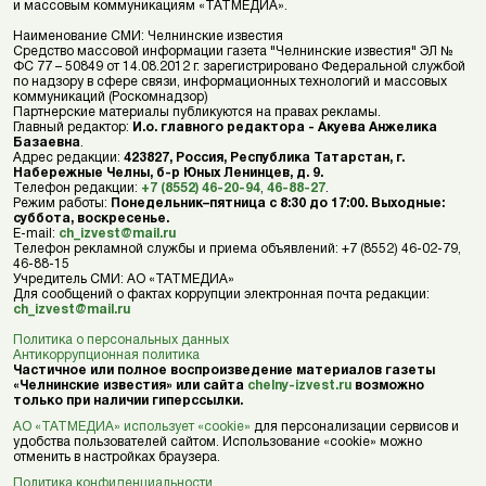
и массовым коммуникациям «ТАТМЕДИА».
Наименование СМИ: Челнинские известия
Средство массовой информации газета "Челнинские известия" ЭЛ №
ФС 77 – 50849 от 14.08.2012 г. зарегистрировано Федеральной службой
по надзору в сфере связи, информационных технологий и массовых
коммуникаций (Роскомнадзор)
Партнерские материалы публикуются на правах рекламы.
Главный редактор:
И.о. главного редактора - Акуева Анжелика
Базаевна
.
Адрес редакции:
423827, Россия, Республика Татарстан, г.
Набережные Челны, б-р Юных Ленинцев, д. 9.
Телефон редакции:
+7 (8552) 46-20-94
,
46-88-27
.
Режим работы:
Понедельник–пятница с 8:30 до 17:00. Выходные:
суббота, воскресенье.
E-mail:
ch_izvest@mail.ru
Телефон рекламной службы и приема объявлений: +7 (8552) 46-02-79,
46-88-15
Учредитель СМИ: АО «ТАТМЕДИА»
Для сообщений о фактах коррупции электронная почта редакции:
ch_izvest@mail.ru
Политика о персональных данных
Антикоррупционная политика
Частичное или полное воспроизведение материалов газеты
«Челнинские известия» или сайта
chelny-izvest.ru
возможно
только при наличии гиперссылки.
АО «ТАТМЕДИА» использует «cookie»
для персонализации сервисов и
удобства пользователей сайтом. Использование «cookie» можно
отменить в настройках браузера.
Политика конфиденциальности