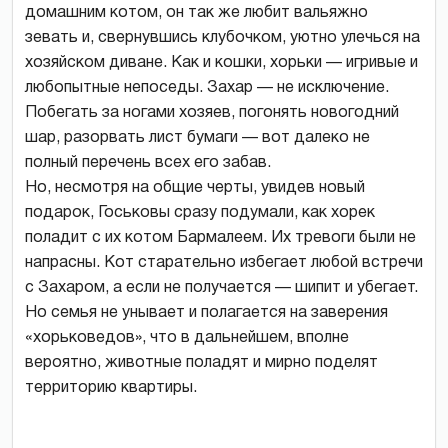
домашним котом, он так же любит вальяжно
зевать и, свернувшись клубочком, уютно улечься на
хозяйском диване. Как и кошки, хорьки — игривые и
любопытные непоседы. Захар — не исключение.
Побегать за ногами хозяев, погонять новогодний
шар, разорвать лист бумаги — вот далеко не
полный перечень всех его забав.
Но, несмотря на общие черты, увидев новый
подарок, Госьковы сразу подумали, как хорек
поладит с их котом Бармалеем. Их тревоги были не
напрасны. Кот старательно избегает любой встречи
с Захаром, а если не получается — шипит и убегает.
Но семья не унывает и полагается на заверения
«хорьковедов», что в дальнейшем, вполне
вероятно, животные поладят и мирно поделят
территорию квартиры.