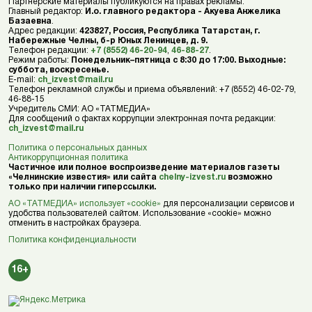
Партнерские материалы публикуются на правах рекламы.
Главный редактор:
И.о. главного редактора - Акуева Анжелика
Базаевна
.
Адрес редакции:
423827, Россия, Республика Татарстан, г.
Набережные Челны, б-р Юных Ленинцев, д. 9.
Телефон редакции:
+7 (8552) 46-20-94
,
46-88-27
.
Режим работы:
Понедельник–пятница с 8:30 до 17:00. Выходные:
суббота, воскресенье.
E-mail:
ch_izvest@mail.ru
Телефон рекламной службы и приема объявлений: +7 (8552) 46-02-79,
46-88-15
Учредитель СМИ: АО «ТАТМЕДИА»
Для сообщений о фактах коррупции электронная почта редакции:
ch_izvest@mail.ru
Политика о персональных данных
Антикоррупционная политика
Частичное или полное воспроизведение материалов газеты
«Челнинские известия» или сайта
chelny-izvest.ru
возможно
только при наличии гиперссылки.
АО «ТАТМЕДИА» использует «cookie»
для персонализации сервисов и
удобства пользователей сайтом. Использование «cookie» можно
отменить в настройках браузера.
Политика конфиденциальности
16+