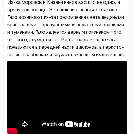
Из-за морозов в Казани вчера взошло не одно, а
сразу три солнца. Это явление называется гало.
Гало возникают из-за преломления света ледяными
кристаллами, образующимися перистыми облаками
и туманами. Гало является верным признаком того,
что погода ухудшится. Ведь они довольно часто
появляются в передней части циклонов, в перисто-
слоистых облаках и служат признаком их появления.