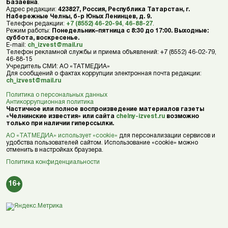
Базаевна
.
Адрес редакции:
423827, Россия, Республика Татарстан, г.
Набережные Челны, б-р Юных Ленинцев, д. 9.
Телефон редакции:
+7 (8552) 46-20-94
,
46-88-27
.
Режим работы:
Понедельник–пятница с 8:30 до 17:00. Выходные:
суббота, воскресенье.
E-mail:
ch_izvest@mail.ru
Телефон рекламной службы и приема объявлений: +7 (8552) 46-02-79,
46-88-15
Учредитель СМИ: АО «ТАТМЕДИА»
Для сообщений о фактах коррупции электронная почта редакции:
ch_izvest@mail.ru
Политика о персональных данных
Антикоррупционная политика
Частичное или полное воспроизведение материалов газеты
«Челнинские известия» или сайта
chelny-izvest.ru
возможно
только при наличии гиперссылки.
АО «ТАТМЕДИА» использует «cookie»
для персонализации сервисов и
удобства пользователей сайтом. Использование «cookie» можно
отменить в настройках браузера.
Политика конфиденциальности
16+