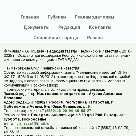
Главная
Рубрики
Рекламодателям
Документы
Редакция
Контакты
Справочник
города
Разное
© Филиал «ТАТМЕДИА» Редакция газеты «Челнинские Известия», 2010-
2025 гг. Создано при поддержке Республиканского агентства по печати
и массовым коммуникациям «ТАТМЕДИА».
Наименование СМИ: Челнинские известия
Средство массовой информации газета "Челнинские известия" ЭЛ №
ФС 77 – 50849 от 14.08.2012 г. зарегистрировано Федеральной службой
по надзору в сфере связи, информационных технологий и массовых
коммуникаций (Роскомнадзор)
Партнерские материалы публикуются на правах рекламы.
Главный редактор:
И.о. главного редактора - Акуева Анжелика
Базаевна
.
Адрес редакции:
423827, Россия, Республика Татарстан, г.
Набережные Челны, б-р Юных Ленинцев, д. 9.
Телефон редакции:
+7 (8552) 46-20-94
,
46-88-27
.
Режим работы:
Понедельник–пятница с 8:30 до 17:00. Выходные:
суббота, воскресенье.
E-mail:
ch_izvest@mail.ru
Телефон рекламной службы и приема объявлений: +7 (8552) 46-02-79,
46-88-15