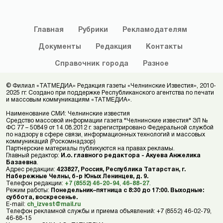
Главная
Рубрики
Рекламодателям
Документы
Редакция
Контакты
Справочник
города
Разное
© Филиал «ТАТМЕДИА» Редакция газеты «Челнинские Известия», 2010-
2025 гг. Создано при поддержке Республиканского агентства по печати
и массовым коммуникациям «ТАТМЕДИА».
Наименование СМИ: Челнинские известия
Средство массовой информации газета "Челнинские известия" ЭЛ №
ФС 77 – 50849 от 14.08.2012 г. зарегистрировано Федеральной службой
по надзору в сфере связи, информационных технологий и массовых
коммуникаций (Роскомнадзор)
Партнерские материалы публикуются на правах рекламы.
Главный редактор:
И.о. главного редактора - Акуева Анжелика
Базаевна
.
Адрес редакции:
423827, Россия, Республика Татарстан, г.
Набережные Челны, б-р Юных Ленинцев, д. 9.
Телефон редакции:
+7 (8552) 46-20-94
,
46-88-27
.
Режим работы:
Понедельник–пятница с 8:30 до 17:00. Выходные:
суббота, воскресенье.
E-mail:
ch_izvest@mail.ru
Телефон рекламной службы и приема объявлений: +7 (8552) 46-02-79,
46-88-15