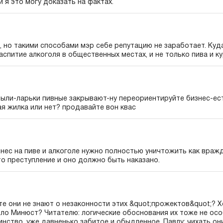
и я это могу доказать на фактах.
, но такими способами мэр себе репутацию не заработает. Куд
спитие алкоголя в общественных местах, и не только пива и кур
ыли-ларьки пивные закрывают-ну переориентируйте бизнес-ест
я жилка или нет? продавайте вон квас
нес на пиве и алкоголе нужно полностью уничтожить как враж
о преступление и оно должно быть наказано.
те они не знают о незаконности этих &quot;прожектов&quot;? 
ло Минюст? Читателю: логические обоснования их тоже не осо
нство, уже давненько забитое и обыдленное. Павлу: чихать они 