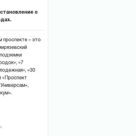
остановление о
дах.
м проспекте – это
мирязевский
 подземки
родок», «7
олодежная», «30
и «Проспект
«Универсам»,
кум».
.
и
.