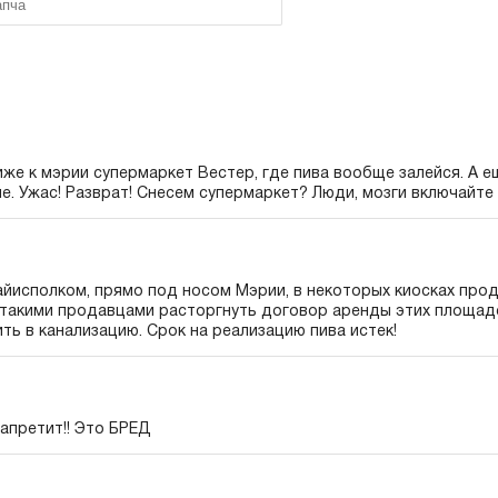
иже к мэрии супермаркет Вестер, где пива вообще залейся. А ещ
е. Ужас! Разврат! Снесем супермаркет? Люди, мозги включайте х
Райисполком, прямо под носом Мэрии, в некоторых киосках пр
 такими продавцами расторгнуть договор аренды этих площадей
ть в канализацию. Срок на реализацию пива истек!
запретит!! Это БРЕД