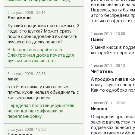
на ваш бизнес и на 
Надеюсь, хотя бы ум
5 августа 2026 - 20:44
этого беспредела пр
Без имени
только его) до этих 
Лучший специалист со стажем в 3
года-это шутка? Может сразу
1 июня 2011 - 13:06
после собеседования выдвигать
Павел
лучшего на доску почета?
У меня киоск в подз
В Татарстане заработала
которой четверо дет
Электронная доска почета для
лучших специалистов
1 июня 2011 - 09:13
Читатель
5 августа 2026 - 20:33
макс
А продажа пива в ки
внизу - куплю навер
это 5тиэтажка у них газовые
Как-то однобоко пол
плиты. кухни нельзя обьединять с
жилым помещением.
1 июня 2011 - 09:03
Переделал полотенцесушитель:
Иванов
челнинца оштрафовали за
перепланировку
Очередная противоз
законодательству, т
подземках понесёт у
5 августа 2026 - 19:36
проплатили эту &quo