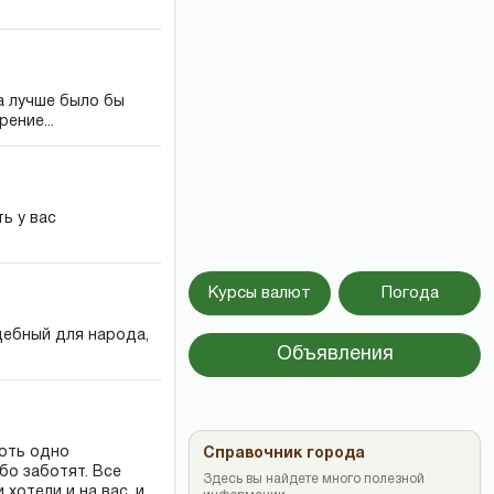
а лучше было бы
ение...
ь у вас
Курсы валют
Погода
дебный для народа,
Объявления
Хоть одно
Справочник города
бо заботят. Все
Здесь вы найдете много полезной
хотели и на вас, и