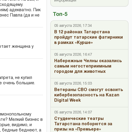
информации
исходящему.
иям) адекватно. Пик
Топ-5
знес Павла (да и не
05 августа 2026, 17:34
В 12 районах Татарстана
пройдут татарские фатирники
в рамках «Курше»
ботает женщина у
05 августа 2026, 16:47
Набережные Челны оказались
самым негостеприимным
городом для животных
прета, не купил
е очень большие.
05 августа 2026, 15:03
Ветераны СВО смогут освоить
кибербезопасность на Kazan
Digital Week
05 августа 2026, 14:07
тимонопольному
Студенческие театры
ате? Мелкий бизнес в
Татарстана поборются за
орые, видимо, и
призы на «Премьере»
, бедные беднеют, а