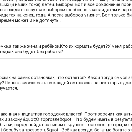
ваших (и наших тоже) детей. Выборы. Вот и все объяснение про
ные люди отнесутся к выборам (особенно к кандидатам и парт
идется на конец года. А после выборов утихнет. Вот только би
времен может и не дотянуть...
емке,а так же жена и ребёнок.Кто их кормить будет?У меня ра
ей,как она будет без работы?
осках на самих остановках, что остается? Какой тогда смысл за
ху? Пивные киоски есть на каждой остановке, на некоторых даж
учается.
аконная инициатива городских властей. Противоречит как ан
ак и закону &quot;О торговле&quot;. Что будем иметь в результ
бытки, народ пойдет за пивом в крупные торговые центры, кот
t;борьбу за трезвость&quot;. Всё как всегда: богатые богатеют