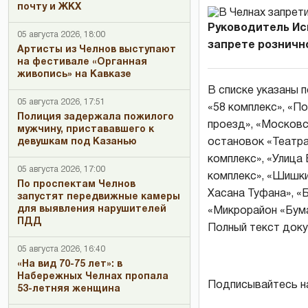
почту и ЖКХ
Руководитель Ис
05 августа 2026, 18:00
запрете розничн
Артисты из Челнов выступают
на фестивале «Органная
живопись» на Кавказе
В списке указаны 
05 августа 2026, 17:51
«58 комплекс», «П
Полиция задержала пожилого
проезд», «Московс
мужчину, пристававшего к
девушкам под Казанью
остановок «Театра
комплекс», «Улица 
05 августа 2026, 17:00
комплекс», «Шишки
По проспектам Челнов
Хасана Туфана», «Б
запустят передвижные камеры
для выявления нарушителей
«Микрорайон «Бума
ПДД
Полный текст докум
05 августа 2026, 16:40
«На вид 70-75 лет»: в
Набережных Челнах пропала
Подписывайтесь н
53-летняя женщина