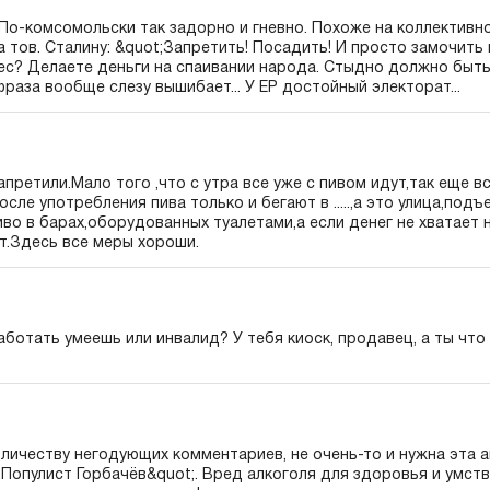
! По-комсомольски так задорно и гневно. Похоже на коллектив
 тов. Сталину: &quot;Запретить! Посадить! И просто замочить в
ес? Делаете деньги на спаивании народа. Стыдно должно быть
фраза вообще слезу вышибает... У ЕР достойный электорат...
апретили.Мало того ,что с утра все уже с пивом идут,так еще в
осле употребления пива только и бегают в .....,а это улица,подъе
иво в барах,оборудованных туалетами,а если денег не хватает
т.Здесь все меры хороши.
работать умеешь или инвалид? У тебя киоск, продавец, а ты ч
оличеству негодующих комментариев, не очень-то и нужна эта 
;Популист Горбачёв&quot;. Вред алкоголя для здоровья и умс