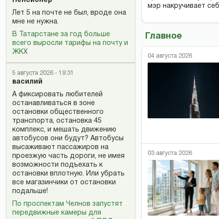
Пенсионер
мэр накручивает себ
Лет 5 на почте не был, вроде она
мне не нужна.
В Татарстане за год больше
Главное
всего выросли тарифы на почту и
ЖКХ
04 августа 2026
5 августа 2026 - 19:31
василий
А фиксировать любителей
останавливаться в зоне
остановки общественного
транспорта, остановка 45
комплекс, и мешать движению
автобусов они будут? Автобусы
высаживают пассажиров на
03 августа 2026
проезжую часть дороги, не имея
возможности подъехать к
остановки вплотную. Или убрать
все магазинчики от остановки
подальше!
По проспектам Челнов запустят
передвижные камеры для