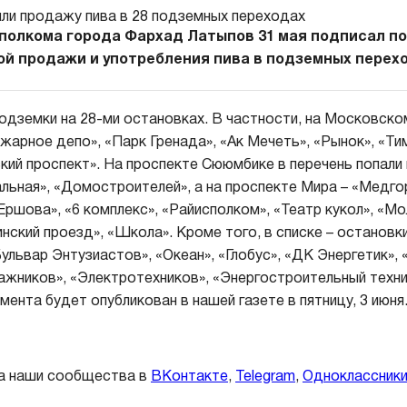
полкома города Фархад Латыпов 31 мая подписал п
ой продажи и употребления пива в подземных перехо
подземки на 28-ми остановках. В частности, на Московско
ожарное депо», «Парк Гренада», «Ак Мечеть», «Рынок», «Ти
кий проспект». На проспекте Сююмбике в перечень попали
льная», «Домостроителей», а на проспекте Мира – «Медго
Ершова», «6 комплекс», «Райисполком», «Театр кукол», «М
нский проезд», «Школа». Кроме того, в списке – остановк
ульвар Энтузиастов», «Океан», «Глобус», «ДК Энергетик», 
жников», «Электротехников», «Энергостроительный техни
ента будет опубликован в нашей газете в пятницу, 3 июня
а наши сообщества в
ВКонтакте
,
Telegram
,
Одноклассник