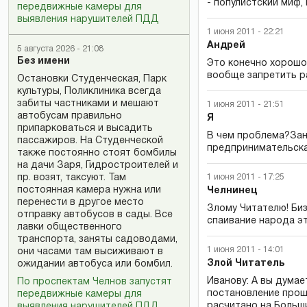
- популистский миф, 
передвижные камеры для
выявления нарушителей ПДД
1 июня 2011 - 22:21
Андрей
5 августа 2026 - 21:08
Без имени
Это конечно хорошо
вообще запретить ра
Остановки Студенческая, Парк
культуры, Поликлиника всегда
забиты частниками и мешают
1 июня 2011 - 21:51
автобусам правильно
Я
припарковаться и высадить
В чем проблема?Зан
пассажиров. На Студенческой
предпринимательска
также постоянно стоят бомбилы
на дачи Заря, Гидростроителей и
пр. возят, таксуют. Там
1 июня 2011 - 17:25
постоянная камера нужна или
Челнинец
перенести в другое место
Злому Читателю! Биз
отправку автобусов в сады. Все
спаивание народа эт
лавки общественного
транспорта, заняты садоводами,
1 июня 2011 - 14:01
они часами там высиживают в
Злой Читатель
ожидании автобуса или бомбил.
Иванову: А вы думае
По проспектам Челнов запустят
постановление прош
передвижные камеры для
расчитано на Больши
выявления нарушителей ПДД