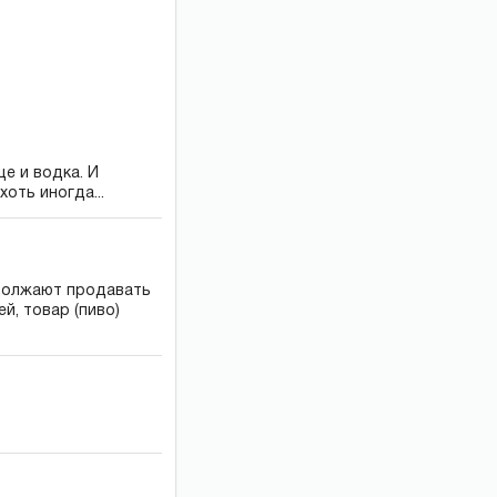
е и водка. И
оть иногда...
одолжают продавать
, товар (пиво)