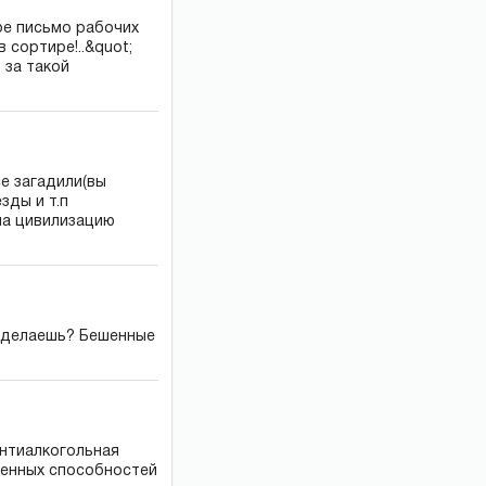
ное письмо рабочих
 сортире!..&quot;
 за такой
се загадили(вы
зды и т.п
 на цивилизацию
то делаешь? Бешенные
антиалкогольная
твенных способностей