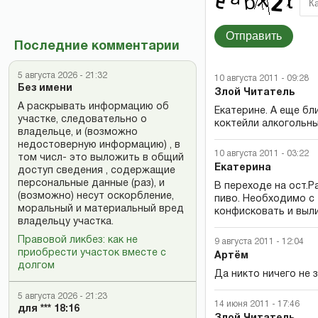
Отправить
Последние комментарии
5 августа 2026 - 21:32
10 августа 2011 - 09:28
Без имени
Злой Читатель
А раскрывать информацию об
Екатерине. А еще бл
участке, следовательно о
коктейли алкогольны
владельце, и (возможно
недостоверную информацию) , в
10 августа 2011 - 03:22
том числ- это выложить в общий
Екатерина
доступ сведения , содержащие
персональные данные (раз), и
В переходе на ост.
(возможно) несут оскорбление,
пиво. Необходимо с
моральный и материальный вред
конфисковать и выли
владельцу участка.
Правовой ликбез: как не
9 августа 2011 - 12:04
приобрести участок вместе с
Артём
долгом
Да никто ничего не 
5 августа 2026 - 21:23
14 июня 2011 - 17:46
для *** 18:16