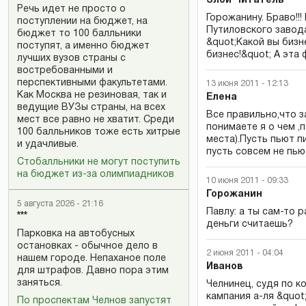
Злой Читатель
Речь идет не просто о
Горожанину. Браво!!
поступлении на бюджет, на
Путиловского завода
бюджет то 100 балльники
&quot;Какой вы бизн
поступят, а именно бюджет
бизнес!&quot; А эта 
лучших вузов страны с
востребованными и
перспективными факультетами.
13 июня 2011 - 12:13
Как Москва не резиновая, так и
Елена
ведущие ВУЗы страны, на всех
Все правильно,что з
мест все равно не хватит. Среди
понимаете я о чем ,п
100 балльников тоже есть хитрые
места).Пусть пьют п
и удачливые.
пусть совсем не пью
Стобалльники не могут поступить
на бюджет из-за олимпиадников
10 июня 2011 - 09:33
Горожанин
5 августа 2026 - 21:16
Павлу: а ты сам-то 
***
деньги считаешь?
Парковка на автобусных
остановках - обычное дело в
2 июня 2011 - 04:04
нашем городе. Непаханое поле
Иванов
для штрафов. Давно пора этим
заняться.
Челнинец, судя по к
кампания а-ля &quot
По проспектам Челнов запустят