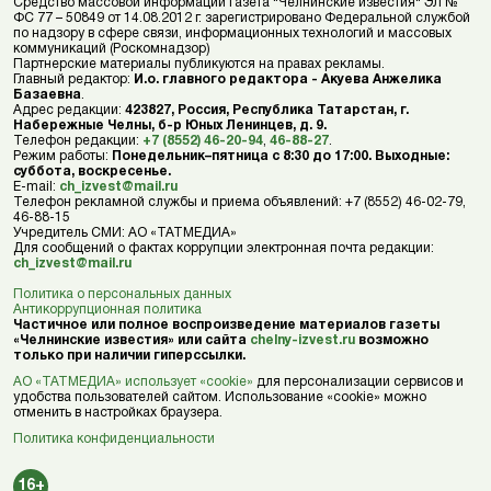
Средство массовой информации газета "Челнинские известия" ЭЛ №
ФС 77 – 50849 от 14.08.2012 г. зарегистрировано Федеральной службой
по надзору в сфере связи, информационных технологий и массовых
коммуникаций (Роскомнадзор)
Партнерские материалы публикуются на правах рекламы.
Главный редактор:
И.о. главного редактора - Акуева Анжелика
Базаевна
.
Адрес редакции:
423827, Россия, Республика Татарстан, г.
Набережные Челны, б-р Юных Ленинцев, д. 9.
Телефон редакции:
+7 (8552) 46-20-94
,
46-88-27
.
Режим работы:
Понедельник–пятница с 8:30 до 17:00. Выходные:
суббота, воскресенье.
E-mail:
ch_izvest@mail.ru
Телефон рекламной службы и приема объявлений: +7 (8552) 46-02-79,
46-88-15
Учредитель СМИ: АО «ТАТМЕДИА»
Для сообщений о фактах коррупции электронная почта редакции:
ch_izvest@mail.ru
Политика о персональных данных
Антикоррупционная политика
Частичное или полное воспроизведение материалов газеты
«Челнинские известия» или сайта
chelny-izvest.ru
возможно
только при наличии гиперссылки.
АО «ТАТМЕДИА» использует «cookie»
для персонализации сервисов и
удобства пользователей сайтом. Использование «cookie» можно
отменить в настройках браузера.
Политика конфиденциальности
16+