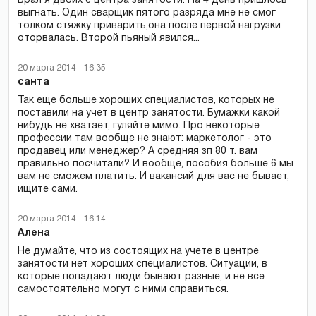
Брал я двоих с центра занятости. На 4 день пришлось
выгнать. Один сварщик пятого разряда мне не смог
толком стяжку приварить,она после первой нагрузки
оторвалась. Второй пьяный явился...
20 марта 2014 - 16:35
санта
Так еще больше хороших специалистов, которых не
поставили на учет в центр занятости. Бумажки какой
нибудь не хватает, гуляйте мимо. Про некоторые
профессии там вообще не знают: маркетолог - это
продавец или менеджер? А средняя зп 80 т. вам
правильно посчитали? И вообще, пособия больше 6 мы
вам не сможем платить. И вакансий для вас не бывает,
ищите сами.
20 марта 2014 - 16:14
Алена
Не думайте, что из состоящих на учете в центре
занятости нет хороших специалистов. Ситуации, в
которые попадают люди бывают разные, и не все
самостоятельно могут с ними справиться.