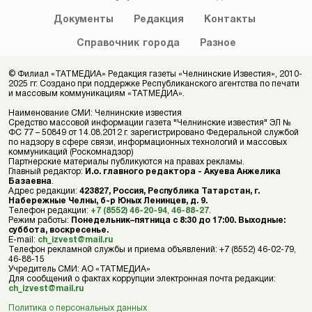
Документы
Редакция
Контакты
Справочник
города
Разное
© Филиал «ТАТМЕДИА» Редакция газеты «Челнинские Известия», 2010-
2025 гг. Создано при поддержке Республиканского агентства по печати
и массовым коммуникациям «ТАТМЕДИА».
Наименование СМИ: Челнинские известия
Средство массовой информации газета "Челнинские известия" ЭЛ №
ФС 77 – 50849 от 14.08.2012 г. зарегистрировано Федеральной службой
по надзору в сфере связи, информационных технологий и массовых
коммуникаций (Роскомнадзор)
Партнерские материалы публикуются на правах рекламы.
Главный редактор:
И.о. главного редактора - Акуева Анжелика
Базаевна
.
Адрес редакции:
423827, Россия, Республика Татарстан, г.
Набережные Челны, б-р Юных Ленинцев, д. 9.
Телефон редакции:
+7 (8552) 46-20-94
,
46-88-27
.
Режим работы:
Понедельник–пятница с 8:30 до 17:00. Выходные:
суббота, воскресенье.
E-mail:
ch_izvest@mail.ru
Телефон рекламной службы и приема объявлений: +7 (8552) 46-02-79,
46-88-15
Учредитель СМИ: АО «ТАТМЕДИА»
Для сообщений о фактах коррупции электронная почта редакции:
ch_izvest@mail.ru
Политика о персональных данных